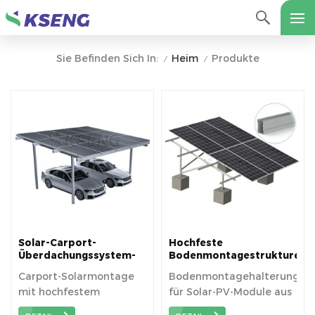
Heim
Produkte
Sie Befinden Sich In:
/
/
Solar-Carport-
Hochfeste
Überdachungssystem-
Bodenmontagestrukturen
Struktur, Solar-
für Solarmodule aus
Carport-Solarmontage
Bodenmontagehalterung
Carport-
Kohlenstoffstahl für
mit hochfestem
für Solar-PV-Module aus
Montagesystem,
Solaranlagen
wasserdichter
Aluminiumlegierungs-,
hochfestem