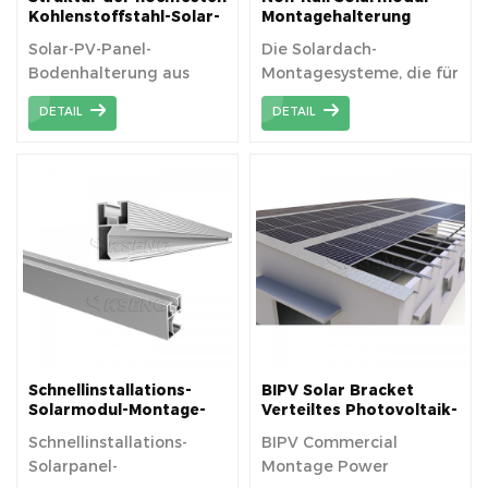
Kohlenstoffstahl-Solar-
Montagehalterung
PV-Panel-
Metalldach-Minischiene
Solar-PV-Panel-
Die Solardach-
Bodenmontagehalterungen
Bodenhalterung aus
Montagesysteme, die für
hochfestem
Trapezblechdächer
DETAIL
DETAIL
Kohlenstoffstahl
konzipierte
Minidachschienen
verwenden , können viel
Kosten sparen.
Schnellinstallations-
BIPV Solar Bracket
Solarmodul-Montage-
Verteiltes Photovoltaik-
Aluminiumschiene für
Solardach-
Schnellinstallations-
BIPV Commercial
Solardach-
Montagesystem
Solarpanel-
Montage Power
Montagesystem