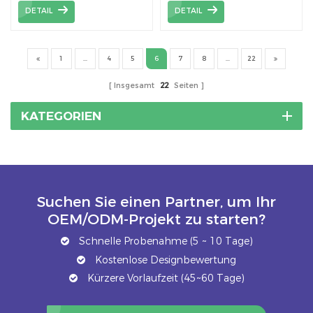
Montageschiene aus
Aluminium Panel
DETAIL
DETAIL
Aluminium
Photovoltaik
Systemstruktur
1
...
4
5
6
7
8
...
22
Insgesamt
22
Seiten
KATEGORIEN
Suchen Sie einen Partner, um Ihr
OEM/ODM-Projekt zu starten?
Schnelle Probenahme (5 ~ 10 Tage)
Kostenlose Designbewertung
Kürzere Vorlaufzeit (45~60 Tage)