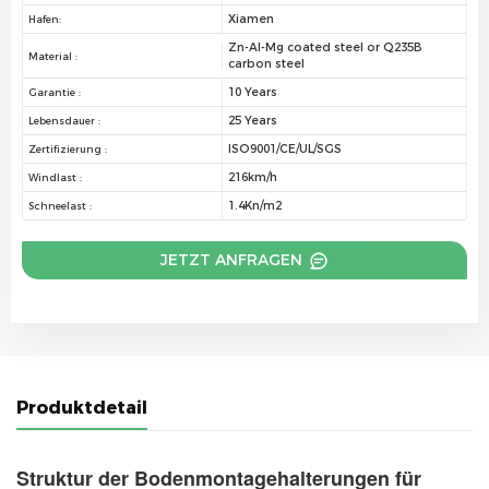
Xiamen
Hafen:
Zn-Al-Mg coated steel or Q235B
Material :
carbon steel
10 Years
Garantie :
25 Years
Lebensdauer :
ISO9001/CE/UL/SGS
Zertifizierung :
216km/h
Windlast :
1.4Kn/m2
Schneelast :
JETZT ANFRAGEN
Produktdetail
Struktur der Bodenmontagehalterungen für