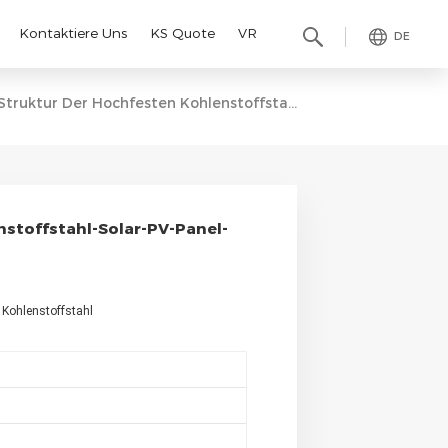
Kontaktiere Uns
KS Quote
VR
DE
Struktur Der Hochfesten Kohlenstoffstahl-Solar-PV-Panel-Bodenmontagehalterungen
nstoffstahl-Solar-PV-Panel-
Kohlenstoffstahl