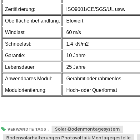
Zertifizierung:
ISO9001/CE/SGS/UL usw.
Oberflächenbehandlung:
Eloxiert
Windlast:
60 m/s
Schneelast:
1,4 kN/m2
Garantie:
10 Jahre
Lebensdauer:
25 Jahre
Anwendbares Modul:
Gerahmt oder rahmenlos
Modulorientierung:
Hoch- oder Querformat
Solar-Bodenmontagesystem
VERWANDTE TAGS :
Bodensolarhalterungen Photovoltaik-Montagegestelle