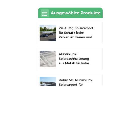
Ausgewählte Produkte
Zn-Al-Mg-Solarcarport
für Schutz beim
Parken im Freien und
Solarstromerzeugung
Aluminium-
Solardachhalterung
aus Metall für hohe
Langlebigkeit und
sichere
Modulinstallation
Robustes Aluminium-
Solarcarport für
effiziente
Solarenergie und
Fahrzeugschutz
Solar-PV-Zaunklemme
aus