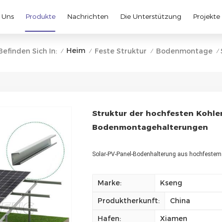
 Uns
Produkte
Nachrichten
Die Unterstützung
Projekte
Heim
Befinden Sich In:
Feste Struktur
Bodenmontage
/
/
/
/
Struktur der hochfesten Kohle
Bodenmontagehalterungen
Solar-PV-Panel-Bodenhalterung aus hochfestem 
Marke:
Kseng
Produktherkunft:
China
Hafen:
Xiamen