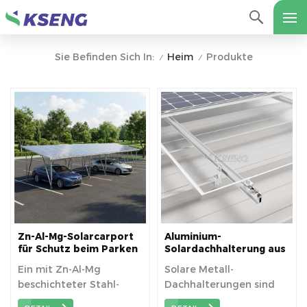
Heim
Produkte
Sie Befinden Sich In:
/
/
Zn-Al-Mg-Solarcarport
Aluminium-
für Schutz beim Parken
Solardachhalterung aus
im Freien und
Metall für hohe
Ein mit Zn-Al-Mg
Solare Metall-
Solarstromerzeugung
Langlebigkeit und
beschichteter Stahl-
Dachhalterungen sind
sichere
Modulinstallation
Solarcarport ist eine
langlebige