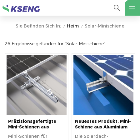
Heim
Solar-Minischiene
Sie Befinden Sich In:
/
/
26 Ergebnisse gefunden für "Solar-Minischiene"
Präzisionsgefertigte
Neuestes Produkt: Mini-
Mini-Schienen aus
Schiene aus Aluminium
Aluminium für die
für die Solarmontage
Mini-Schienen für
Die Solardach-
Solardachmontage zur
auf Metalldächern