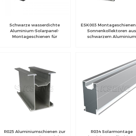
Schwarze wasserdichte
ESK003 Montageschienen 
Aluminium-Solarpanel-
Sonnenkollektoren au
Montageschienen für
schwarzem Aluminiu
verschiedene Solar-Carport-
Anwendungen
R025 Aluminiumschienen zur
R034 Solarmontage