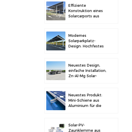
Stabilität
Effiziente
Konstruktion eines
Solarcarports aus
Kohlenstoffstahl für
verbesserte
Solareffizienz
Modernes
Solarparkplatz-
Design: Hochfestes
Carport-
Solarmontagesystem
aus Kohlenstoffstahl
Neuestes Design,
einfache Installation,
Zn-Al-Mg Solar-
Vorschaltgerät,
Dachhalterung
Neuestes Produkt:
Mini-Schiene aus
Aluminium für die
Solarmontage auf
Metalldächern
Solar-PV-
Zaunklemme aus