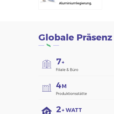
Aluminiumlegierung,
Solarmodulklemme
zur Zaunmontage
Globale Präsenz
7
+
Filiale & Büro
4
M
Produktionsstätte
2
+ WATT