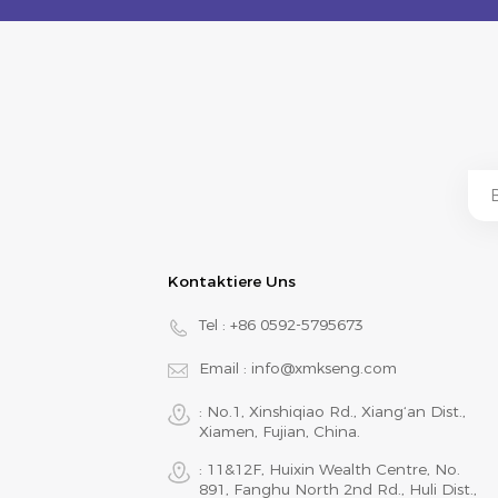
Kontaktiere Uns
Tel :
+86 0592-5795673
Email :
info@xmkseng.com
: No.1, Xinshiqiao Rd., Xiang‘an Dist.,
Xiamen, Fujian, China.
: 11&12F, Huixin Wealth Centre, No.
891, Fanghu North 2nd Rd., Huli Dist.,