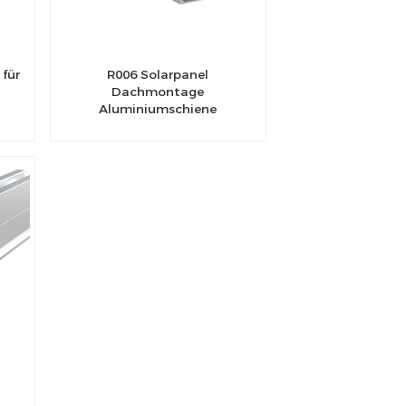
für
R006 Solarpanel
s
Dachmontage
m
Aluminiumschiene