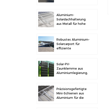
im Freien und
Solarstromerzeugung
Aluminium-
Solardachhalterung
aus Metall für hohe
Langlebigkeit und
sichere
Modulinstallation
Robustes Aluminium-
Solarcarport für
effiziente
Solarenergie und
Fahrzeugschutz
Solar-PV-
Zaunklemme aus
Aluminiumlegierung,
Solarmodulklemme
zur Zaunmontage
Präzisionsgefertigte
Mini-Schienen aus
Aluminium für die
Solardachmontage
zur Erhöhung der