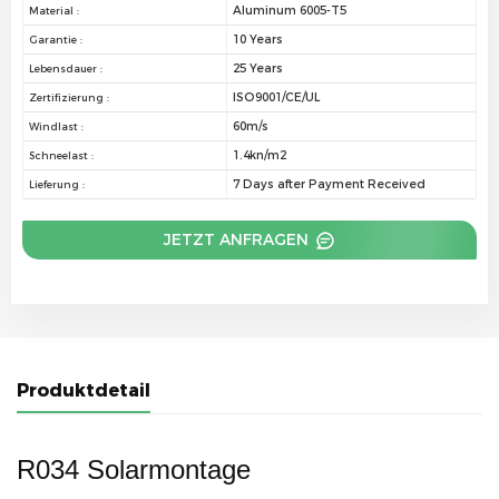
Aluminum 6005-T5
Material :
10 Years
Garantie :
25 Years
Lebensdauer :
ISO9001/CE/UL
Zertifizierung :
60m/s
Windlast :
1.4kn/m2
Schneelast :
7 Days after Payment Received
Lieferung :
JETZT ANFRAGEN
Produktdetail
R034 Solarmontage