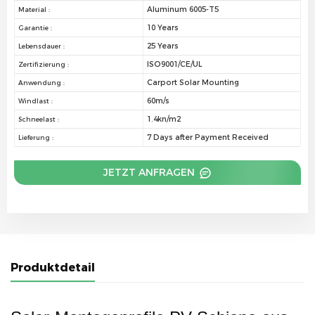
Aluminum 6005-T5
Material :
10 Years
Garantie :
25 Years
Lebensdauer :
ISO9001/CE/UL
Zertifizierung :
Carport Solar Mounting
Anwendung :
60m/s
Windlast :
1.4kn/m2
Schneelast :
7 Days after Payment Received
Lieferung :
JETZT ANFRAGEN
Produktdetail