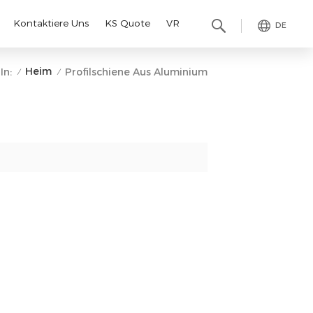
Kontaktiere Uns
KS Quote
VR
DE
Heim
In:
Profilschiene Aus Aluminium
/
/