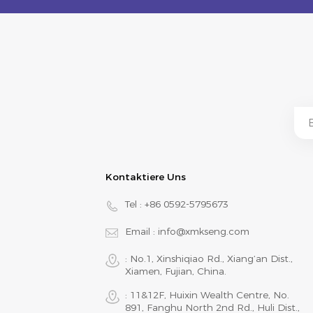
Kontaktiere Uns
Tel :
+86 0592-5795673
Email :
info@xmkseng.com
: No.1, Xinshiqiao Rd., Xiang‘an Dist.,
Xiamen, Fujian, China.
: 11&12F, Huixin Wealth Centre, No.
891, Fanghu North 2nd Rd., Huli Dist.,