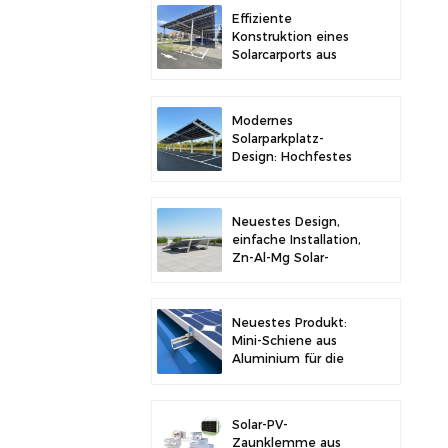
Stabilität
Effiziente
Konstruktion eines
Solarcarports aus
Kohlenstoffstahl für
verbesserte
Solareffizienz
Modernes
Solarparkplatz-
Design: Hochfestes
Carport-
Solarmontagesystem
aus Kohlenstoffstahl
Neuestes Design,
einfache Installation,
Zn-Al-Mg Solar-
Vorschaltgerät,
Dachhalterung
Neuestes Produkt:
Mini-Schiene aus
Aluminium für die
Solarmontage auf
Metalldächern
Solar-PV-
Zaunklemme aus