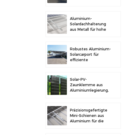
im Freien und
Solarstromerzeugung
Aluminium-
Solardachhalterung
aus Metall für hohe
Langlebigkeit und
sichere
Modulinstallation
Robustes Aluminium-
Solarcarport für
effiziente
Solarenergie und
Fahrzeugschutz
Solar-PV-
Zaunklemme aus
Aluminiumlegierung,
Solarmodulklemme
zur Zaunmontage
Präzisionsgefertigte
Mini-Schienen aus
Aluminium für die
Solardachmontage
zur Erhöhung der