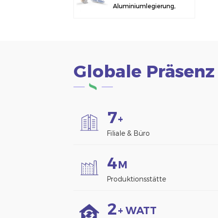
Aluminiumlegierung,
Solarmodulklemme
zur Zaunmontage
Globale Präsenz
7
+
Filiale & Büro
4
M
Produktionsstätte
2
+ WATT