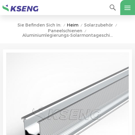
Heim
Solarzubehör
Sie Befinden Sich In:
/
/
/
Paneelschienen
/
Aluminiumlegierungs-Solarmontageschienen Für Solardach