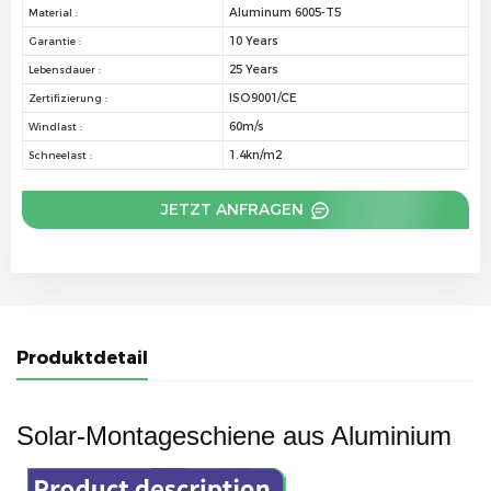
Aluminum 6005-T5
Material :
10 Years
Garantie :
25 Years
Lebensdauer :
ISO9001/CE
Zertifizierung :
60m/s
Windlast :
1.4kn/m2
Schneelast :
JETZT ANFRAGEN
Produktdetail
Solar-Montageschiene aus Aluminium