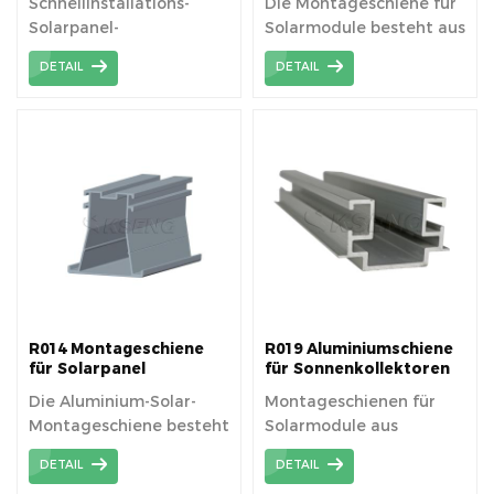
Schnellinstallations-
Die Montageschiene für
Solardach-
Solarpanel-
Solarmodule besteht aus
Montagesystem
Montageschiene aus
Aluminium-
DETAIL
DETAIL
Aluminium
Strangpressprofilen aus
AL6005-T5-Material
R014 Montageschiene
R019 Aluminiumschiene
für Solarpanel
für Sonnenkollektoren
Die Aluminium-Solar-
Montageschienen für
Montageschiene besteht
Solarmodule aus
aus einer hochfesten
Aluminium
DETAIL
DETAIL
Aluminium-