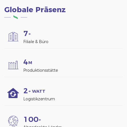
Globale Präsenz
7
+
Filiale & Büro
4
M
Produktionsstätte
2
+ WATT
Logistikzentrum
1
0
0
+