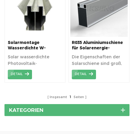
Solarmontage
R035 Aluminiumschiene
Wasserdichte W-
für Solarenergie-
Führungsschiene
Montagesystem
Solar wasserdichte
Die Eigenschaften der
Photovoltaik-
Solarschiene sind groß,
Halterungslösung von W-
hochfest, die
DETAIL
DETAIL
Führungsschiene.
Spannweite kann
vergrößert werden.
Insgesamt
1
Seiten
KATEGORIEN