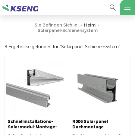
Heim
Sie Befinden Sich In:
/
/
Solarpanel-Schienensystem
8 Ergebnisse gefunden für "Solarpanel-Schienensystem"
Schnellinstallations-
R006 Solarpanel
Solarmodul-Montage-
Dachmontage
Aluminiumschiene für
Aluminiumschiene