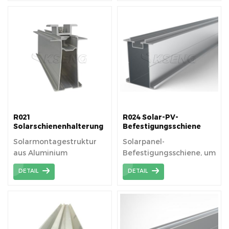
Strangpresslegierung.
R021
R024 Solar-PV-
Solarschienenhalterung
Befestigungsschiene
aus Aluminium
Solarmontagestruktur
Solarpanel-
aus Aluminium
Befestigungsschiene, um
Solar-PV-Anlagen eine
DETAIL
DETAIL
sichere Plattform für
Solar zu ermöglichen.