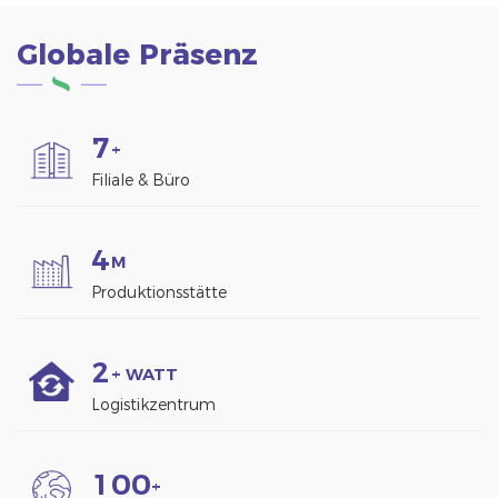
sehr gut für die
Installation auf
Globale Präsenz
Metalldächern. 4. Viele
Lösungen, um die
Anforderungen
unterschiedlicher
7
+
Kunden zu erfüllen. 5.
Filiale & Büro
Hochfeste, Anti-UV-,
Hochfrequenzisolierung.
6. Korrosionsschutz,
4
chemische
M
Beständigkeit und
Produktionsstätte
Witterungsbeständigkeit.
2
+ WATT
Logistikzentrum
1
0
0
+