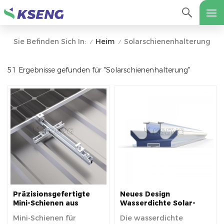
Heim
Solarschienenhalterung
Sie Befinden Sich In:
/
/
51 Ergebnisse gefunden für "Solarschienenhalterung"
Präzisionsgefertigte
Neues Design
Mini-Schienen aus
Wasserdichte Solar-
Aluminium für die
Montageschiene für
Mini-Schienen für
Die wasserdichte
Solardachmontage zur
Photovoltaik-Carport