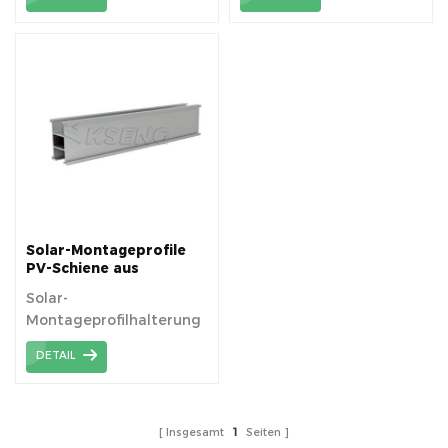
für Ziegeldächer
Solarmodulen.
verwendet.
Solar-Montageprofile
PV-Schiene aus
Aluminiumlegierung
Solar-
Montageprofilhalterung
aus Aluminiumlegierung
DETAIL
6005-T5 – PV-Schienen.
Insgesamt
1
Seiten