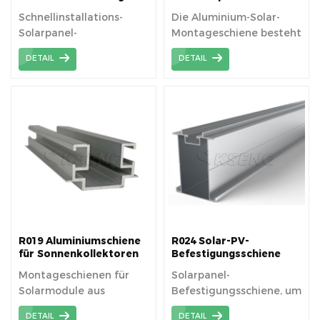
Aluminiumschiene für
Schnellinstallations-
Die Aluminium-Solar-
Solardach-
Solarpanel-
Montageschiene besteht
Montagesystem
Montageschiene aus
aus einer hochfesten
DETAIL
DETAIL
Aluminium
Aluminium-
Strangpresslegierung.
R019 Aluminiumschiene
R024 Solar-PV-
für Sonnenkollektoren
Befestigungsschiene
Montageschienen für
Solarpanel-
Solarmodule aus
Befestigungsschiene, um
Aluminium
Solar-PV-Anlagen eine
DETAIL
DETAIL