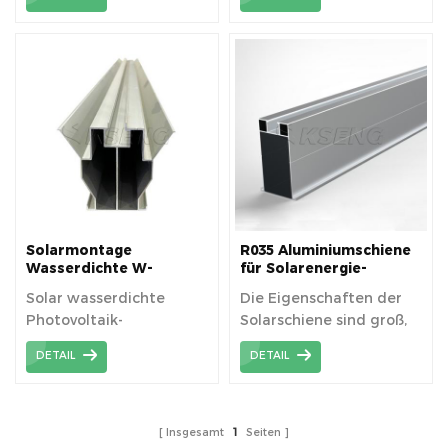
sichere Plattform für
Solar zu ermöglichen.
Solarmontage
R035 Aluminiumschiene
Wasserdichte W-
für Solarenergie-
Führungsschiene
Montagesystem
Solar wasserdichte
Die Eigenschaften der
Photovoltaik-
Solarschiene sind groß,
Halterungslösung von W-
hochfest, die
DETAIL
DETAIL
Führungsschiene.
Spannweite kann
vergrößert werden.
Insgesamt
1
Seiten