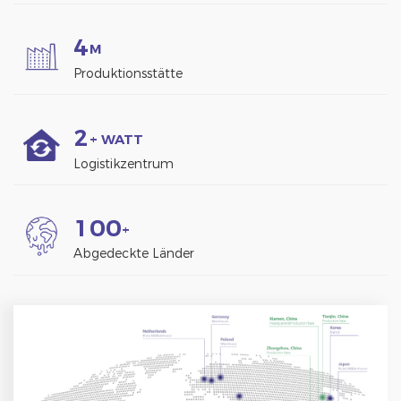
4
M
Produktionsstätte
2
+ WATT
Logistikzentrum
1
0
0
+
Abgedeckte Länder