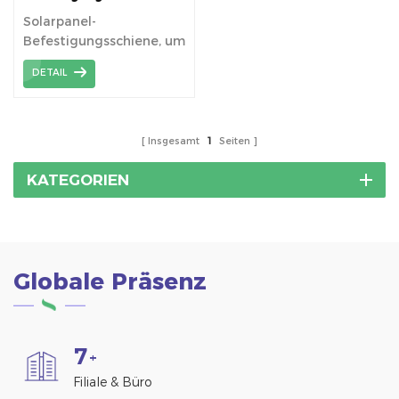
Solarpanel-
Befestigungsschiene, um
Solar-PV-Anlagen eine
DETAIL
sichere Plattform für
Solar zu ermöglichen.
Insgesamt
1
Seiten
KATEGORIEN
Globale Präsenz
7
+
Filiale & Büro