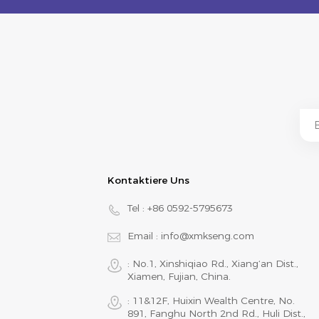
Kontaktiere Uns
Tel :
+86 0592-5795673
Email :
info@xmkseng.com
: No.1, Xinshiqiao Rd., Xiang‘an Dist.,
Xiamen, Fujian, China.
: 11&12F, Huixin Wealth Centre, No.
891, Fanghu North 2nd Rd., Huli Dist.,