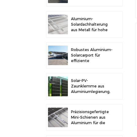
im Freien und
Solarstromerzeugung
Aluminium-
Solardachhalterung
aus Metall für hohe
Langlebigkeit und
sichere
Modulinstallation
Robustes Aluminium-
Solarcarport für
effiziente
Solarenergie und
Fahrzeugschutz
Solar-PV-
Zaunklemme aus
Aluminiumlegierung,
Solarmodulklemme
zur Zaunmontage
Präzisionsgefertigte
Mini-Schienen aus
Aluminium für die
Solardachmontage
zur Erhöhung der