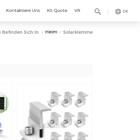
Kontaktiere Uns
KS Quote
VR
DE
Heim
e Befinden Sich In:
Solarklemme
/
/