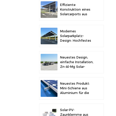
Stabilität
Effiziente
Konstruktion eines
Solarcarports aus
Kohlenstoffstahl für
verbesserte
Solareffizienz
Modernes
Solarparkplatz-
Design: Hochfestes
Carport-
Solarmontagesystem
aus Kohlenstoffstahl
Neuestes Design,
einfache Installation,
Zn-Al-Mg Solar-
Vorschaltgerät,
Dachhalterung
Neuestes Produkt:
Mini-Schiene aus
Aluminium für die
Solarmontage auf
Metalldächern
Solar-PV-
Zaunklemme aus