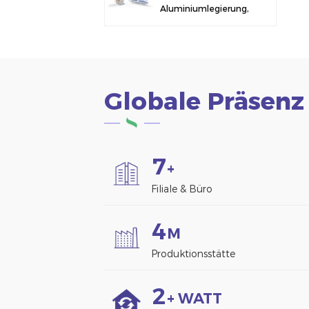
Aluminiumlegierung,
Solarmodulklemme
zur Zaunmontage
Globale Präsenz
7
+
Filiale & Büro
4
M
Produktionsstätte
2
+ WATT