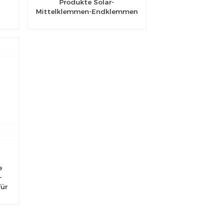
Produkte Solar-
Mittelklemmen-Endklemmen
e
-
für