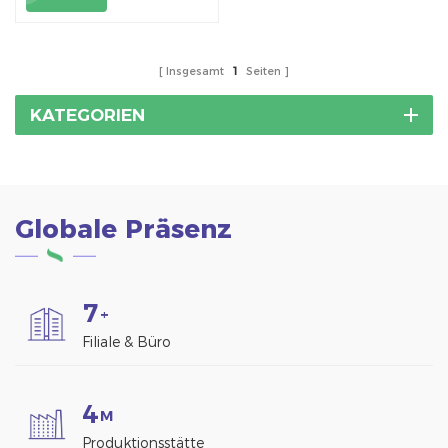
einem T-förmigen
Bolzen aus Edelstahl an
der Schiene
Insgesamt
1
Seiten
KATEGORIEN
Globale Präsenz
7
+
Filiale & Büro
4
M
Produktionsstätte