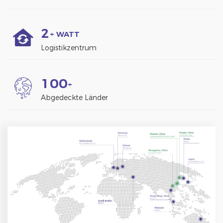
2
+ WATT
Logistikzentrum
1
0
0
+
Abgedeckte Länder