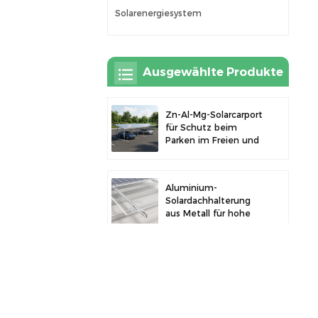
Solarenergiesystem
Ausgewählte Produkte
Zn-Al-Mg-Solarcarport
für Schutz beim
Parken im Freien und
Solarstromerzeugung
Aluminium-
Solardachhalterung
aus Metall für hohe
Langlebigkeit und
sichere
Modulinstallation
Robustes Aluminium-
Solarcarport für
effiziente
Solarenergie und
Fahrzeugschutz