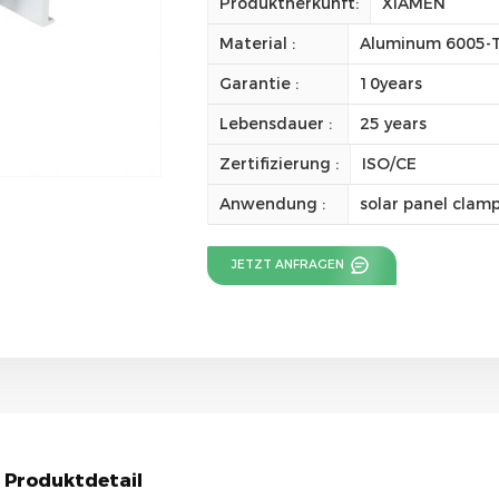
Produktherkunft:
XIAMEN
Material :
Aluminum 6005-
Garantie :
10years
Lebensdauer :
25 years
Zertifizierung :
ISO/CE
Anwendung :
solar panel clam
JETZT ANFRAGEN
Produktdetail