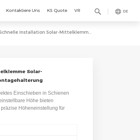
Kontaktiere Uns
KS Quote
VR
DE
Schnelle Installation Solar-Mittelklemme Solar-Schnellendklemme Für Solar-Montagehalterung
telklemme Solar-
ontagehalterung
rektes Einschieben in Schienen
einstellbare Höhe bieten
, präzise Höheneinstellung für