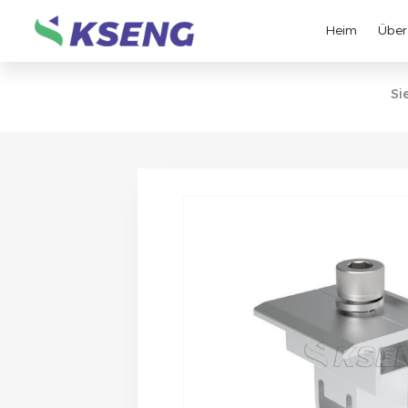
Heim
Über
Si