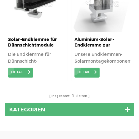
Dächer
Solar-Endklemme für
Aluminium-Solar-
Dünnschichtmodule
Endklemme zur
Befestigung von
Die Endklemme für
Unsere Endklemmen-
Solarmodulen
Dünnschicht-
Solarmontagekomponenten
Solarmodule kann für
verwenden
DETAIL
DETAIL
Spezifikationstypen von
hochwertiges eloxiertes
Dünnschicht-
Aluminium (AL6005-T5),
Solarmodulen oder
das internationalen
ungerahmten
Standards entspricht.
Insgesamt
1
Seiten
Solarmodulen
verwendet werden.
KATEGORIEN