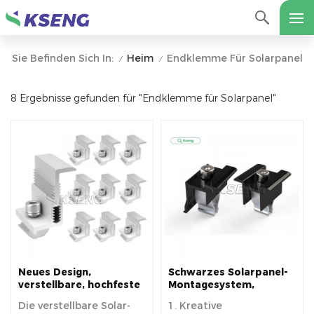
Heim
Endklemme Für Solarpanel
Sie Befinden Sich In:
/
/
8 Ergebnisse gefunden für "Endklemme für Solarpanel"
Neues Design,
Schwarzes Solarpanel-
verstellbare, hochfeste
Montagesystem,
Endklemme zur
Mittelklemme und
Die verstellbare Solar-
1. Kreative
Montage von
Endklemme