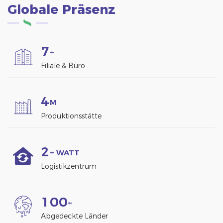
Globale Präsenz
7
+
Filiale & Büro
4
M
Produktionsstätte
2
+ WATT
Logistikzentrum
1
0
0
+
Abgedeckte Länder