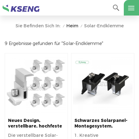
Heim
Solar-Endklemme
Sie Befinden Sich In:
/
/
9 Ergebnisse gefunden für "Solar-Endklemme"
Neues Design,
Schwarzes Solarpanel-
verstellbare, hochfeste
Montagesystem,
Endklemme zur
Mittelklemme und
Die verstellbare Solar-
1. Kreative
Montage von
Endklemme