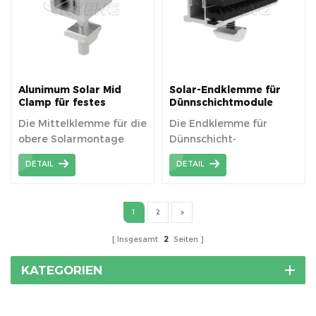
Dächer
Alunimum Solar Mid
Solar-Endklemme für
Clamp für festes
Dünnschichtmodule
Solarpanel
Die Mittelklemme für die
Die Endklemme für
obere Solarmontage
Dünnschicht-
hält die Module mit
Solarmodule kann für
DETAIL
DETAIL
einem T-förmigen
Spezifikationstypen von
Bolzen aus Edelstahl an
Dünnschicht-
der Schiene
Solarmodulen oder
1
2
ungerahmten
Solarmodulen
Insgesamt
2
Seiten
verwendet werden.
KATEGORIEN