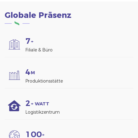
Globale Präsenz
7
+
Filiale & Büro
4
M
Produktionsstätte
2
+ WATT
Logistikzentrum
1
0
0
+