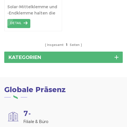
Endklemme
Solar-Mittelklemme und
-Endklemme halten die
Module mit Edelstahl-T-
DETAIL
Bolzen an der Schiene.
Insgesamt
1
Seiten
KATEGORIEN
Globale Präsenz
7
+
Filiale & Büro