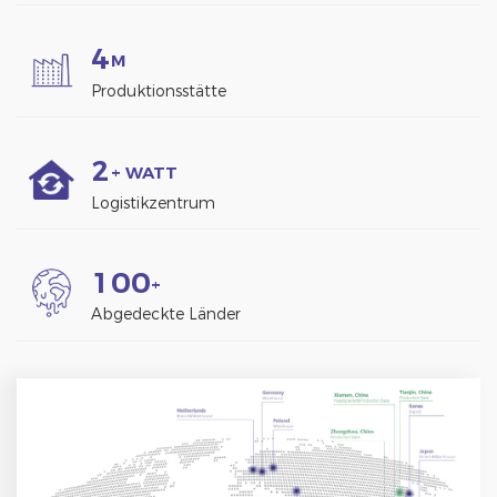
4
M
Produktionsstätte
2
+ WATT
Logistikzentrum
1
0
0
+
Abgedeckte Länder