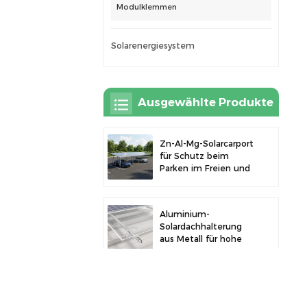
Modulklemmen
Solarenergiesystem
Ausgewählte Produkte
Zn-Al-Mg-Solarcarport
für Schutz beim
Parken im Freien und
Solarstromerzeugung
Aluminium-
Solardachhalterung
aus Metall für hohe
Langlebigkeit und
sichere
Modulinstallation
Robustes Aluminium-
Solarcarport für