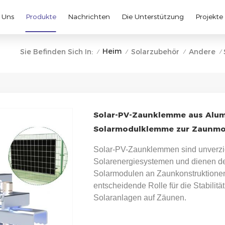
 Uns
Produkte
Nachrichten
Die Unterstützung
Projekte
Heim
Sie Befinden Sich In:
Solarzubehör
Andere
/
/
/
/
Solar-PV-Zaunklemme aus Alum
Solarmodulklemme zur Zaunm
Solar-PV-Zaunklemmen sind unverz
Solarenergiesystemen und dienen de
Solarmodulen an Zaunkonstruktione
entscheidende Rolle für die Stabilitä
Solaranlagen auf Zäunen.