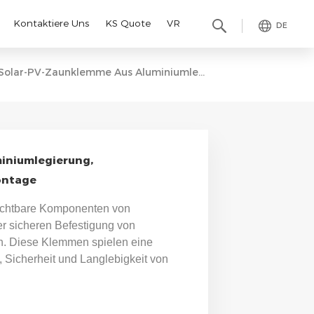
Kontaktiere Uns
KS Quote
VR
DE
Solar-PV-Zaunklemme Aus Aluminiumlegierung, Solarmodulklemme Zur Zaunmontage
iniumlegierung,
ontage
ichtbare Komponenten von
r sicheren Befestigung von
n. Diese Klemmen spielen eine
t, Sicherheit und Langlebigkeit von