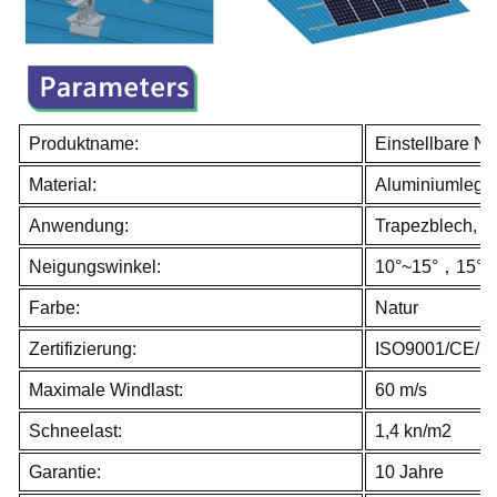
Produktname:
Einstellbare Ne
Material:
Aluminiumlegi
Anwendung:
Trapezblech, St
Neigungswinkel:
10°~15°，15°~
Farbe:
Natur
Zertifizierung:
ISO9001/CE/S
Maximale Windlast:
60 m/s
Schneelast:
1,4 kn/m2
Garantie:
10 Jahre