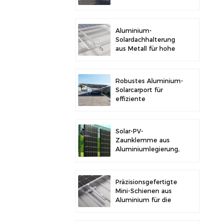
im Freien und
Solarstromerzeugung
Aluminium-
Solardachhalterung
aus Metall für hohe
Langlebigkeit und
sichere
Modulinstallation
Robustes Aluminium-
Solarcarport für
effiziente
Solarenergie und
Fahrzeugschutz
Solar-PV-
Zaunklemme aus
Aluminiumlegierung,
Solarmodulklemme
zur Zaunmontage
Präzisionsgefertigte
Mini-Schienen aus
Aluminium für die
Solardachmontage
zur Erhöhung der