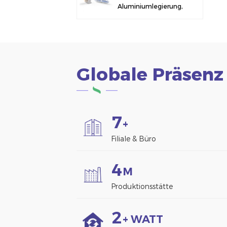
Aluminiumlegierung,
Solarmodulklemme
zur Zaunmontage
Globale Präsenz
7
+
Filiale & Büro
4
M
Produktionsstätte
2
+ WATT