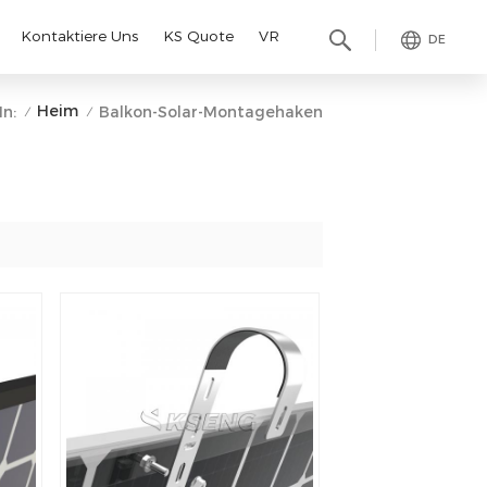
Kontaktiere Uns
KS Quote
VR
DE
Heim
In:
Balkon-Solar-Montagehaken
/
/