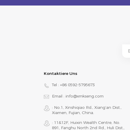
Kontaktiere Uns
Tel :
+86 0592-5795673
Email :
info@xmkseng.com
: No.1, Xinshiqiao Rd., Xiang‘an Dist.,
Xiamen, Fujian, China.
: 11&12F, Huixin Wealth Centre, No.
891, Fanghu North 2nd Rd., Huli Dist.,