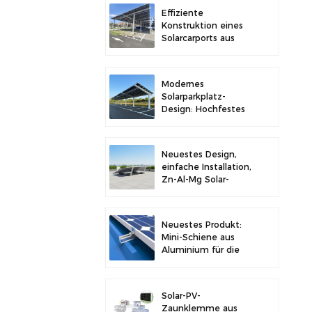
Stabilität
Effiziente
Konstruktion eines
Solarcarports aus
Kohlenstoffstahl für
verbesserte
Solareffizienz
Modernes
Solarparkplatz-
Design: Hochfestes
Carport-
Solarmontagesystem
aus Kohlenstoffstahl
Neuestes Design,
einfache Installation,
Zn-Al-Mg Solar-
Vorschaltgerät,
Dachhalterung
Neuestes Produkt:
Mini-Schiene aus
Aluminium für die
Solarmontage auf
Metalldächern
Solar-PV-
Zaunklemme aus