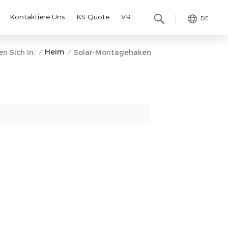
Kontaktiere Uns
KS Quote
VR
DE
Heim
n Sich In:
Solar-Montagehaken
/
/