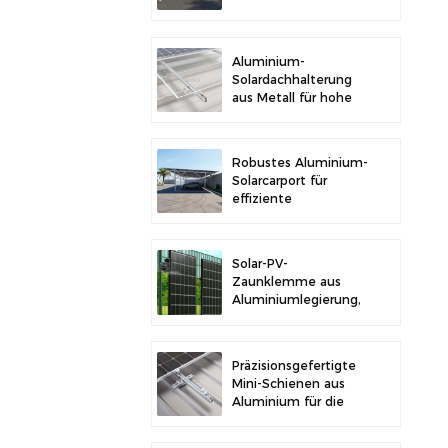
im Freien und
Solarstromerzeugung
Aluminium-
Solardachhalterung
aus Metall für hohe
Langlebigkeit und
sichere
Modulinstallation
Robustes Aluminium-
Solarcarport für
effiziente
Solarenergie und
Fahrzeugschutz
Solar-PV-
Zaunklemme aus
Aluminiumlegierung,
Solarmodulklemme
zur Zaunmontage
Präzisionsgefertigte
Mini-Schienen aus
Aluminium für die
Solardachmontage
zur Erhöhung der