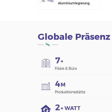
Aluminiumlegierung,
Solarmodulklemme
zur Zaunmontage
Globale Präsenz
7
+
Filiale & Büro
4
M
Produktionsstätte
2
+ WATT