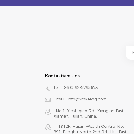
Kontaktiere Uns
Tel :
+86 0592-5795673
Email :
info@xmkseng.com
: No.1, Xinshiqiao Rd., Xiang‘an Dist.,
Xiamen, Fujian, China.
: 11&12F, Huixin Wealth Centre, No.
891, Fanghu North 2nd Rd., Huli Dist.,