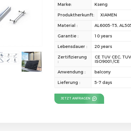
Marke:
Kseng
Produktherkunft:
XIAMEN
Material :
AL6005-T5, AL50
Garantie :
10 years
Lebensdauer :
20 years
Zertifizierung
CE TUV CEC, TUV
:
ISO9001/CE
Anwendung :
balcony
Lieferung :
5-7 days
JETZT ANFRAGEN