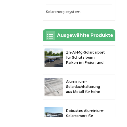
Solarenergiesystem
Ausgewählte Produkte
Zn-Al-Mg-Solarcarport
für Schutz beim
Parken im Freien und
Solarstromerzeugung
Aluminium-
Solardachhalterung
aus Metall für hohe
Langlebigkeit und
sichere
Modulinstallation
Robustes Aluminium-
Solarcarport für
effiziente
Solarenergie und