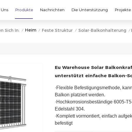
 Uns
Produkte
Nachrichten
Die Unterstützung
Projekte
Heim
n Sich In:
Feste Struktur
Solar-Balkonhalterung
/
/
/
/
Eu Warehouse Solar Balkonkra
unterstützt einfache Balkon-S
·Flexible Befestigungsmethode, kann
Balkon platziert werden. 
·Hochkorrosionsbeständige 6005-T5-
Edelstahl 304. 
·Komplett vormontiert, einfach aufge
befestigt