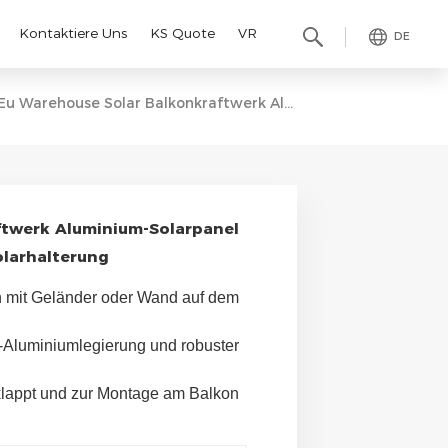
Kontaktiere Uns
KS Quote
VR
DE
Eu Warehouse Solar Balkonkraftwerk Aluminium-Solarpanel Unterstützt Einfache Balkon-Solarhalterung
ftwerk Aluminium-Solarpanel
olarhalterung
 mit Geländer oder Wand auf dem 
Aluminiumlegierung und robuster 
klappt und zur Montage am Balkon 