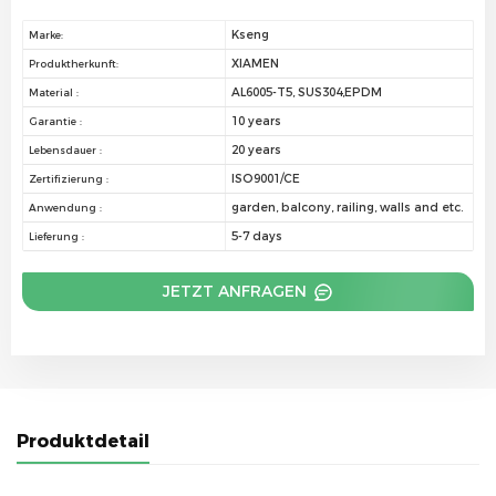
Kseng
Marke:
XIAMEN
Produktherkunft:
AL6005-T5, SUS304,EPDM
Material :
10 years
Garantie :
20 years
Lebensdauer :
ISO9001/CE
Zertifizierung :
garden, balcony, railing, walls and etc.
Anwendung :
5-7 days
Lieferung :
JETZT ANFRAGEN
Produktdetail