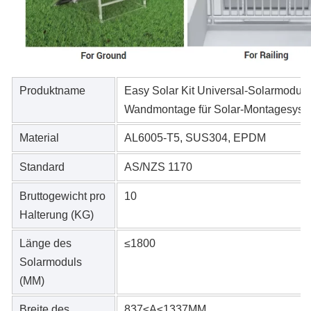
Produktname
Easy Solar Kit Universal-Solarmodu
Wandmontage für Solar-Montagesyst
Material
AL6005-T5, SUS304, EPDM
Standard
AS/NZS 1170
Bruttogewicht pro
10
Halterung (KG)
Länge des
≤1800
Solarmoduls
(MM)
Breite des
837≤A≤1337MM