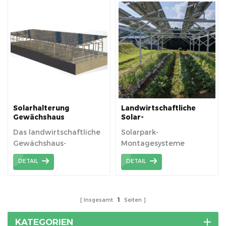
Struktur
Solarhalterung
Landwirtschaftliche
Gewächshaus
Solar-
Landwirtschaftsschuppen
Bodenmontagestruktur
Das landwirtschaftliche
Solarpark-
Gewächshaus-
Montagesysteme
Montagesystem wird
fördern das
DETAIL
DETAIL
hauptsächlich für die
Pflanzenwachstum und
Installation von
die Nutzung von
landwirtschaftlichen
Sonnenenergieressourcen.
Solar-PV-Farmen
Insgesamt
1
Seiten
verwendet, um die
doppelte Nutzung von
KATEGORIEN