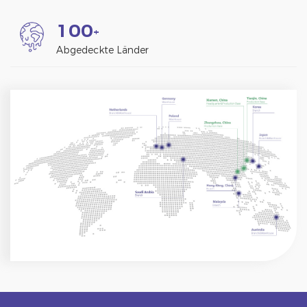
1
0
0
+
Abgedeckte Länder