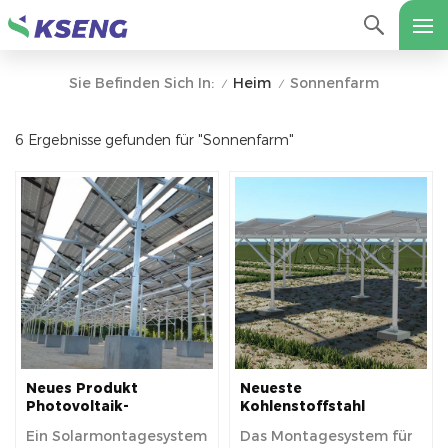
Heim
Sonnenfarm
Sie Befinden Sich In:
/
/
6 Ergebnisse gefunden für "Sonnenfarm"
Neues Produkt
Neueste
Photovoltaik-
Kohlenstoffstahl
Landwirtschafts-
gemahlenen
Ein Solarmontagesystem
Das Montagesystem für
Installationshalterung
Sonnenfarm Montage -