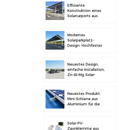
Stabilität
Effiziente
Konstruktion eines
Solarcarports aus
Kohlenstoffstahl für
verbesserte
Solareffizienz
Modernes
Solarparkplatz-
Design: Hochfestes
Carport-
Solarmontagesystem
aus Kohlenstoffstahl
Neuestes Design,
einfache Installation,
Zn-Al-Mg Solar-
Vorschaltgerät,
Dachhalterung
Neuestes Produkt:
Mini-Schiene aus
Aluminium für die
Solarmontage auf
Metalldächern
Solar-PV-
Zaunklemme aus