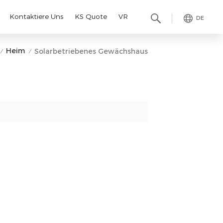
Kontaktiere Uns
KS Quote
VR
DE
Heim
Solarbetriebenes Gewächshaus
/
/