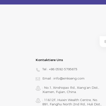
Kontaktiere Uns
Tel :
+86 0592-5795673
Email :
info@xmkseng.com
: No.1, Xinshiqiao Rd., Xiang‘an Dist.,
Xiamen, Fujian, China.
: 11&12F, Huixin Wealth Centre, No.
891, Fanghu North 2nd Rd., Huli Dist.,