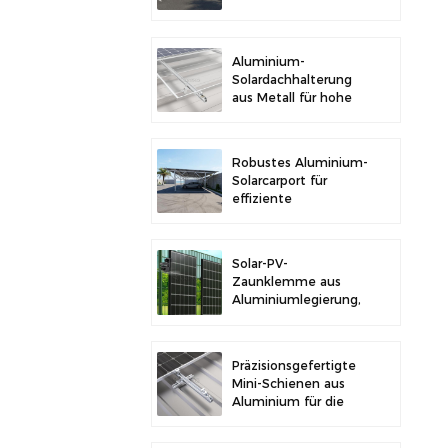
im Freien und
Solarstromerzeugung
Aluminium-
Solardachhalterung
aus Metall für hohe
Langlebigkeit und
sichere
Modulinstallation
Robustes Aluminium-
Solarcarport für
effiziente
Solarenergie und
Fahrzeugschutz
Solar-PV-
Zaunklemme aus
Aluminiumlegierung,
Solarmodulklemme
zur Zaunmontage
Präzisionsgefertigte
Mini-Schienen aus
Aluminium für die
Solardachmontage
zur Erhöhung der