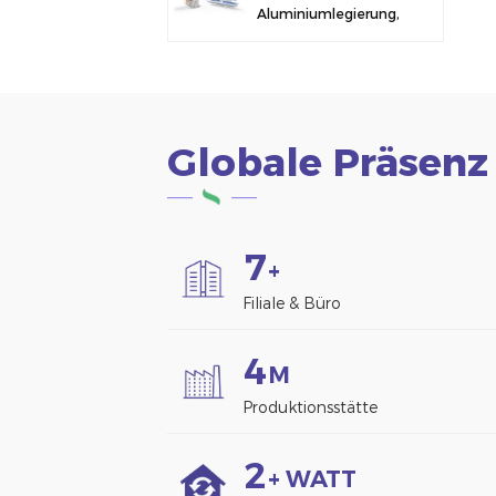
Aluminiumlegierung,
Solarmodulklemme
zur Zaunmontage
Globale Präsenz
7
+
Filiale & Büro
4
M
Produktionsstätte
2
+ WATT