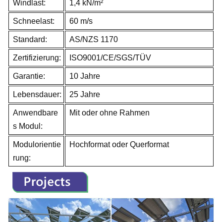
Windlast:
1,4 kN/m²
Schneelast:
60 m/s
Standard:
AS/NZS 1170
Zertifizierung:
ISO9001/CE/SGS/TÜV
Garantie:
10 Jahre
Lebensdauer:
25 Jahre
Anwendbare
Mit oder ohne Rahmen
s Modul:
Modulorientie
Hochformat oder Querformat
rung: