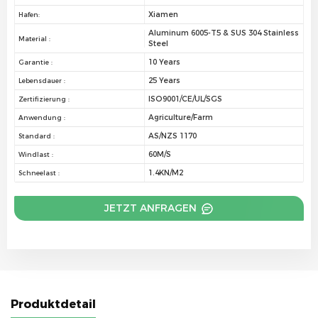
Xiamen
Hafen:
Aluminum 6005-T5 & SUS 304 Stainless
Material :
Steel
10 Years
Garantie :
25 Years
Lebensdauer :
ISO9001/CE/UL/SGS
Zertifizierung :
Agriculture/Farm
Anwendung :
AS/NZS 1170
Standard :
60M/S
Windlast :
1.4KN/M2
Schneelast :
JETZT ANFRAGEN
Produktdetail