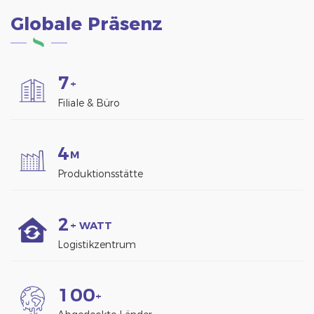
Globale Präsenz
7
+
Filiale & Büro
4
M
Produktionsstätte
2
+ WATT
Logistikzentrum
1
0
0
+