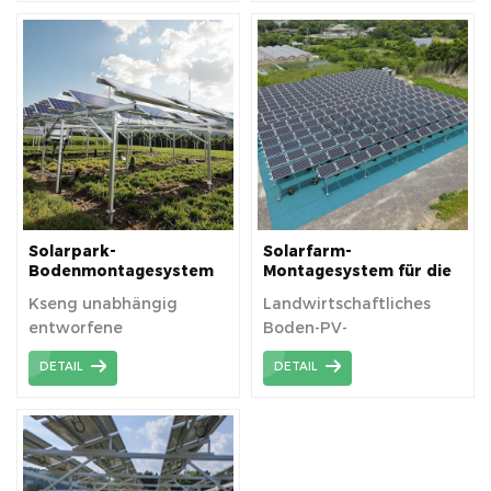
entwickeltes System,
das eine Vielzahl von
Vorteilen und
Funktionen bietet, die es
ideal für
Solarenergieprojekte
machen.
Solarpark-
Solarfarm-
Bodenmontagesystem
Montagesystem für die
Landwirtschaft
Kseng unabhängig
Landwirtschaftliches
entworfene
Boden-PV-
Solarlandwirtschaftshalterung,
Montagesystem wird
DETAIL
DETAIL
stabil.
häufig auf
landwirtschaftlichen
Flächen mit
Erdschraubenfundament
eingesetzt.