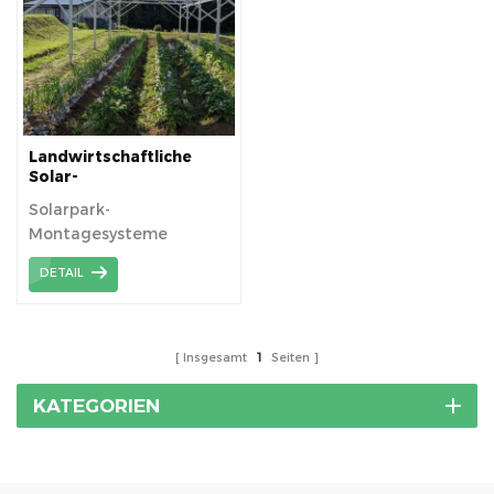
Landwirtschaftliche
Solar-
Bodenmontagestruktur
Solarpark-
Montagesysteme
fördern das
DETAIL
Pflanzenwachstum und
die Nutzung von
Sonnenenergieressourcen.
Insgesamt
1
Seiten
KATEGORIEN