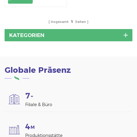
Pflanzenwachstum und
die Nutzung von
Sonnenenergieressourcen.
Insgesamt
1
Seiten
KATEGORIEN
Globale Präsenz
7
+
Filiale & Büro
4
M
Produktionsstätte