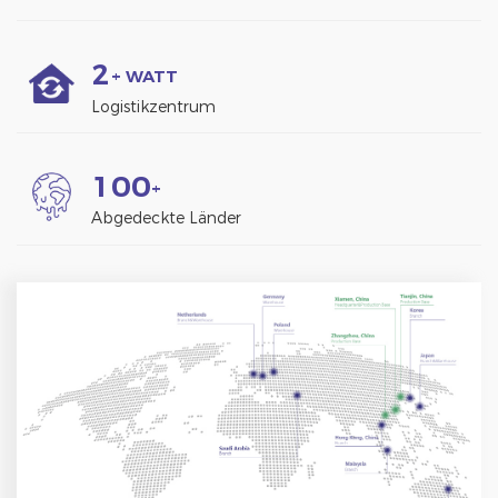
2
+ WATT
Logistikzentrum
1
0
0
+
Abgedeckte Länder