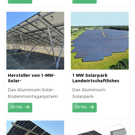
eine langlebige und
robuste und
für die Fischerei und die
robuste Lösung für die
kostengünstige Lösung
PV-Stromerzeugung.
sichere Befestigung von
für groß angelegte
Solarmodulen am Boden.
Solaranlagen.
Hergestellt aus
hochfestem
Kohlenstoffstahl bietet
es außergewöhnliche
Stabilität und
Widerstandsfähigkeit
gegen raue
Wetterbedingungen und
Hersteller von 1-MW-
1 MW Solarpark
gewährleistet so
Solar-
Landwirtschaftliches
Bodenmontagestrukturen
PV-Montagesystem
langfristige
Das Aluminium-Solar-
Das Aluminium-
Zuverlässigkeit. Dank
Bodenmontagesystem
Solarpark-
seiner Kosteneffizienz
ist ein für Solarparks
Montagesystem ist ein
und seines geringen
DETAIL
DETAIL
entwickeltes System,
für Solarparks
Wartungsaufwands
das normalerweise aus
entwickeltes System,
eignet es sich ideal für
hochfesten
das eine Vielzahl von
private und große
Aluminiumlegierungen
Vorteilen und
gewerbliche