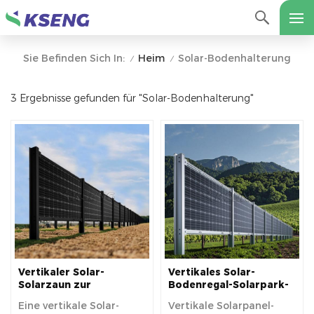
Heim
Solar-Bodenhalterung
Sie Befinden Sich In:
/
/
3 Ergebnisse gefunden für "Solar-Bodenhalterung"
Vertikaler Solar-
Vertikales Solar-
Solarzaun zur
Bodenregal-Solarpark-
Bodenmontage für den
Regalsystem
Eine vertikale Solar-
Vertikale Solarpanel-
Bauernhof