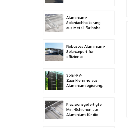
im Freien und
Solarstromerzeugung
Aluminium-
Solardachhalterung
aus Metall für hohe
Langlebigkeit und
sichere
Modulinstallation
Robustes Aluminium-
Solarcarport für
effiziente
Solarenergie und
Fahrzeugschutz
Solar-PV-
Zaunklemme aus
Aluminiumlegierung,
Solarmodulklemme
zur Zaunmontage
Präzisionsgefertigte
Mini-Schienen aus
Aluminium für die
Solardachmontage
zur Erhöhung der