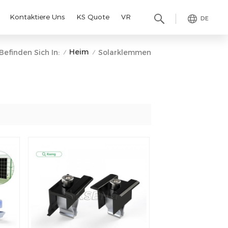
Kontaktiere Uns
KS Quote
VR
DE
Heim
Befinden Sich In:
Solarklemmen
/
/