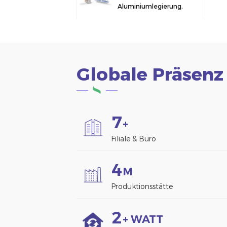
Aluminiumlegierung,
Solarmodulklemme
zur Zaunmontage
Globale Präsenz
7
+
Filiale & Büro
4
M
Produktionsstätte
2
+ WATT