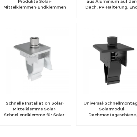
Produkte Solar-
aus Aluminium auf de
Mittelklemmen-Endklemmen
Dach, PV-Halterung, En
Solarklemmen
Schnelle Installation Solar-
Universal-Schnellmontag
Mittelklemme Solar-
Solarmodul-
Schnellendklemme für Solar-
Dachmontageschiene,
Montagehalterung
verstellbare Solar-Mittel
Endklemmen