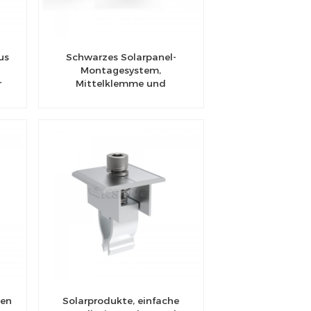
us
Schwarzes Solarpanel-
Montagesystem,
r
Mittelklemme und
Endklemme
len
Solarprodukte, einfache