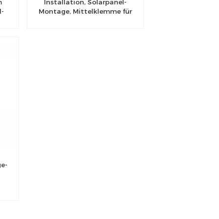
m
Installation, Solarpanel-
d-
Montage, Mittelklemme für
Solarpanel
e-
-