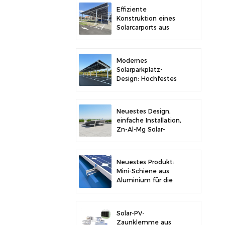
Stabilität
Effiziente
Konstruktion eines
Solarcarports aus
Kohlenstoffstahl für
verbesserte
Solareffizienz
Modernes
Solarparkplatz-
Design: Hochfestes
Carport-
Solarmontagesystem
aus Kohlenstoffstahl
Neuestes Design,
einfache Installation,
Zn-Al-Mg Solar-
Vorschaltgerät,
Dachhalterung
Neuestes Produkt:
Mini-Schiene aus
Aluminium für die
Solarmontage auf
Metalldächern
Solar-PV-
Zaunklemme aus