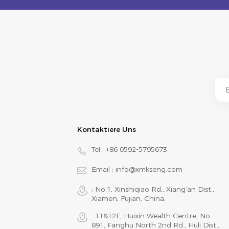
Kontaktiere Uns
Tel :
+86 0592-5795673
Email :
info@xmkseng.com
: No.1, Xinshiqiao Rd., Xiang‘an Dist.,
Xiamen, Fujian, China.
: 11&12F, Huixin Wealth Centre, No.
891, Fanghu North 2nd Rd., Huli Dist.,