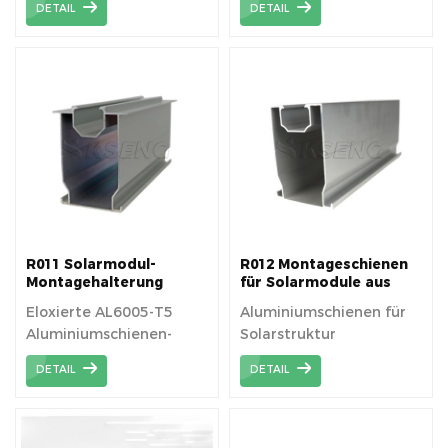
DETAIL
DETAIL
Extrusionsprofilen aus
AL6005-T5-Material
R011 Solarmodul-
R012 Montageschienen
Montagehalterung
für Solarmodule aus
Aluminiumschiene
Aluminium
Eloxierte AL6005-T5
Aluminiumschienen für
Aluminiumschienen-
Solarstruktur
Extrusionsprofile.
DETAIL
DETAIL