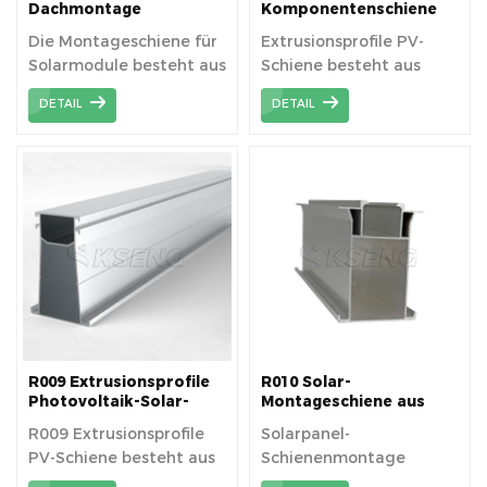
Dachmontage
Komponentenschiene
Aluminiumschiene
für PV-Montagesystem
Die Montageschiene für
Extrusionsprofile PV-
Solarmodule besteht aus
Schiene besteht aus
Aluminium-
Aluminium-
DETAIL
DETAIL
Strangpressprofilen aus
Extrusionsprofilen aus
AL6005-T5-Material
AL6005-T5-Material
R009 Extrusionsprofile
R010 Solar-
Photovoltaik-Solar-
Montageschiene aus
Aluminiumschiene
stranggepresstem
R009 Extrusionsprofile
Solarpanel-
Aluminium
PV-Schiene besteht aus
Schienenmontage
Aluminium-