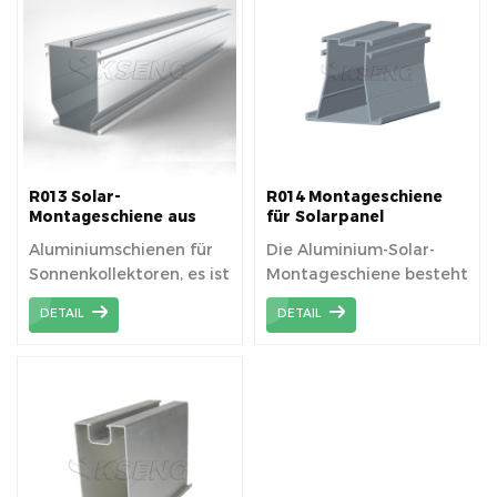
R013 Solar-
R014 Montageschiene
Montageschiene aus
für Solarpanel
Aluminium
Aluminiumschienen für
Die Aluminium-Solar-
Sonnenkollektoren, es ist
Montageschiene besteht
leicht und billig.
aus einer hochfesten
DETAIL
DETAIL
Aluminium-
Strangpresslegierung.