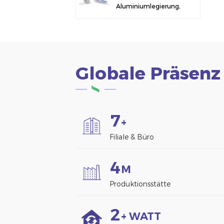
Aluminiumlegierung,
Solarmodulklemme
zur Zaunmontage
Globale Präsenz
7
+
Filiale & Büro
4
M
Produktionsstätte
2
+ WATT