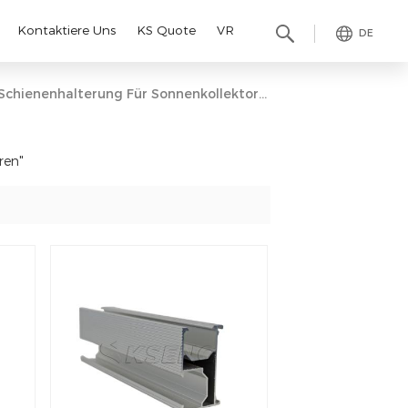
Kontaktiere Uns
KS Quote
VR
DE
Schienenhalterung Für Sonnenkollektoren
ren"