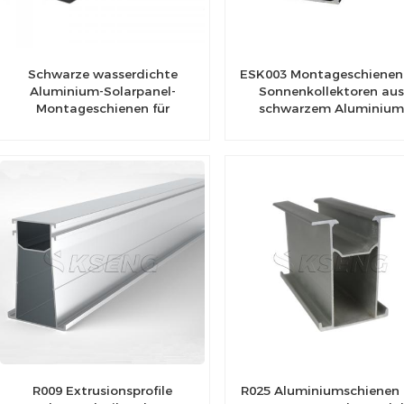
Schwarze wasserdichte
ESK003 Montageschienen 
Aluminium-Solarpanel-
Sonnenkollektoren au
Montageschienen für
schwarzem Aluminiu
verschiedene Solar-Carport-
Anwendungen
R009 Extrusionsprofile
R025 Aluminiumschienen 