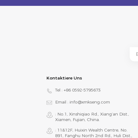
Kontaktiere Uns
Tel :
+86 0592-5795673
Email :
info@xmkseng.com
: No.1, Xinshiqiao Rd., Xiang‘an Dist.,
Xiamen, Fujian, China.
: 11&12F, Huixin Wealth Centre, No.
891, Fanghu North 2nd Rd., Huli Dist.,