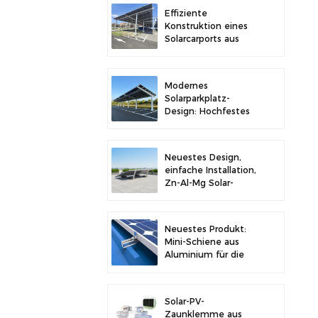
Stabilität
Effiziente
Konstruktion eines
Solarcarports aus
Kohlenstoffstahl für
verbesserte
Solareffizienz
Modernes
Solarparkplatz-
Design: Hochfestes
Carport-
Solarmontagesystem
aus Kohlenstoffstahl
Neuestes Design,
einfache Installation,
Zn-Al-Mg Solar-
Vorschaltgerät,
Dachhalterung
Neuestes Produkt:
Mini-Schiene aus
Aluminium für die
Solarmontage auf
Metalldächern
Solar-PV-
Zaunklemme aus