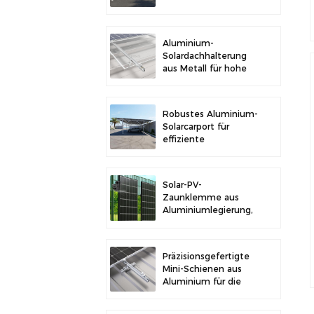
im Freien und
Solarstromerzeugung
Aluminium-
Solardachhalterung
aus Metall für hohe
Langlebigkeit und
sichere
Modulinstallation
Robustes Aluminium-
Solarcarport für
effiziente
Solarenergie und
Fahrzeugschutz
Solar-PV-
Zaunklemme aus
Aluminiumlegierung,
Solarmodulklemme
zur Zaunmontage
Präzisionsgefertigte
Mini-Schienen aus
Aluminium für die
Solardachmontage
zur Erhöhung der