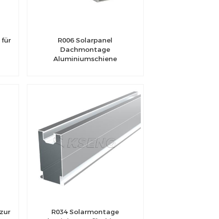
für
R006 Solarpanel
s
Dachmontage
m
Aluminiumschiene
zur
R034 Solarmontage