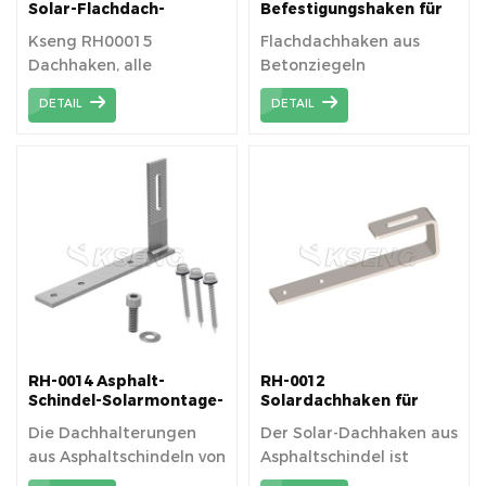
Solar-Flachdach-
Befestigungshaken für
Montagesystem
Flachdachziegel für
Kseng RH00015
Flachdachhaken aus
Solaranlagen
Dachhaken, alle
Betonziegeln
verfügbaren
DETAIL
DETAIL
Dachflächen können voll
genutzt werden.
RH-0014 Asphalt-
RH-0012
Schindel-Solarmontage-
Solardachhaken für
Dachhaken
Asphaltschindeldach
Die Dachhalterungen
Der Solar-Dachhaken aus
aus Asphaltschindeln von
Asphaltschindel ist
Kseng sind leicht und
einfach zu installieren