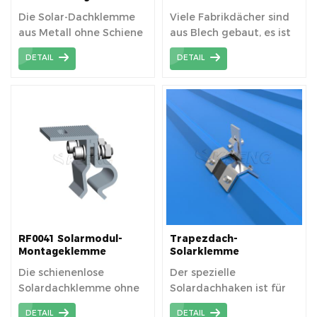
| Solardachklemmen
von Solarmodulen auf
Die Solar-Dachklemme
Viele Fabrikdächer sind
Metalldächern
aus Metall ohne Schiene
aus Blech gebaut, es ist
ist eine schienenlose
eine sehr gute Idee, sie
DETAIL
DETAIL
Montageklemme.
mit PV-Modulen auf der
Oberseite auszustatten.
RF0041 Solarmodul-
Trapezdach-
Montageklemme
Solarklemme
Metallclip für Blechdach
Solardachhaken-Kit
Die schienenlose
Der spezielle
Solardachklemme ohne
Solardachhaken ist für
Durchdringung der
das Trapezdach
DETAIL
DETAIL