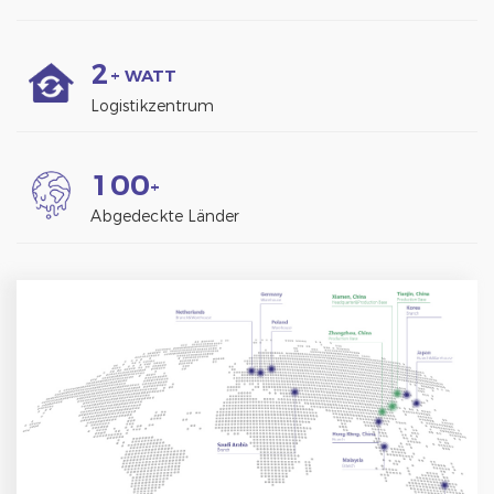
2
+ WATT
Logistikzentrum
1
0
0
+
Abgedeckte Länder