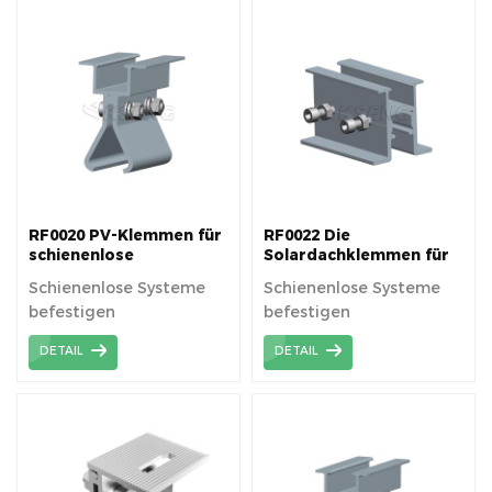
Metalldachbleche.
RF0020 PV-Klemmen für
RF0022 Die
schienenlose
Solardachklemmen für
Solardachmontage
schienenlose PV-
Schienenlose Systeme
Schienenlose Systeme
Systeme
befestigen
befestigen
Komponenten direkt auf
Komponenten direkt auf
DETAIL
DETAIL
dem Dach, um die
dem Dach, um die
Solarmodule zu tragen.
Solarmodule zu tragen.