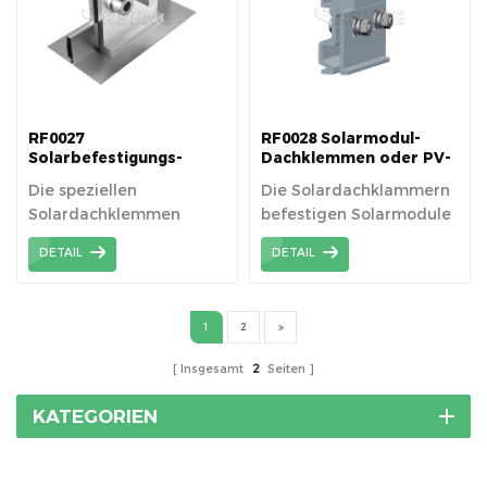
RF0027
RF0028 Solarmodul-
Solarbefestigungs-
Dachklemmen oder PV-
Dachklemme für
Dachklemmen
Die speziellen
Die Solardachklammern
spezielle Metalldächer
Solardachklemmen
befestigen Solarmodule
befestigen Solarmodule
ohne Bohren direkt auf
DETAIL
DETAIL
ohne Bohren direkt auf
Stehfalzdächern.
Stehfalzdächern.
1
2
Insgesamt
2
Seiten
KATEGORIEN