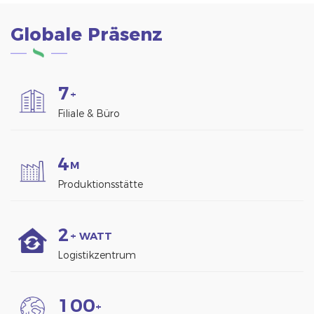
Globale Präsenz
7
+
Filiale & Büro
4
M
Produktionsstätte
2
+ WATT
Logistikzentrum
1
0
0
+