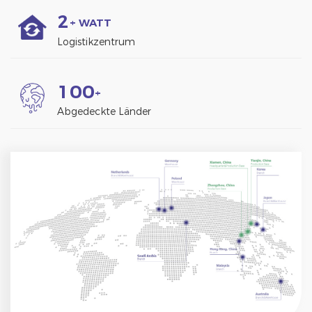
2
+ WATT
Logistikzentrum
1
0
0
+
Abgedeckte Länder