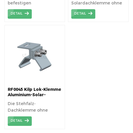
befestigen
Solardachklemme ohne
Komponenten direkt auf
Durchdringung der
DETAIL
DETAIL
dem Dach, um die
Dachfläche.
Solarmodule zu tragen.
RF0045 Kilp Lok-Klemme
Aluminium-Solar-
Montageklemmen für
Die Stehfalz-
Stehfalzdächer
Dachklemme ohne
Durchdringung der
DETAIL
Dachfläche.