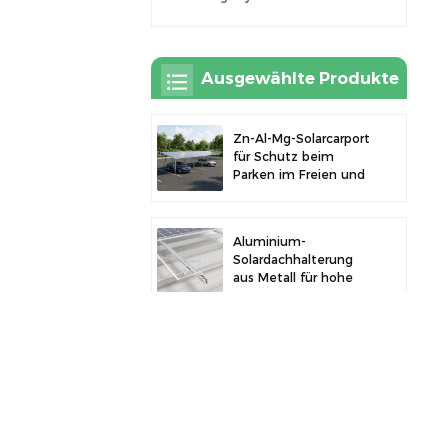
Ausgewählte Produkte
Zn-Al-Mg-Solarcarport
für Schutz beim
Parken im Freien und
Solarstromerzeugung
Aluminium-
Solardachhalterung
aus Metall für hohe
Langlebigkeit und
sichere
Modulinstallation
Robustes Aluminium-
Solarcarport für
effiziente
Solarenergie und
Fahrzeugschutz
Solar-PV-Zaunklemme