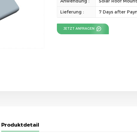
Anwendung :
Solar Roof Moun
Lieferung :
7 Days after Pa
JETZT ANFRAGEN
Produktdetail