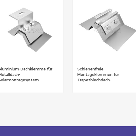
m-Dachklemme für
Schienenfreie
h-
Montageklemmen für
tagesystem
Trapezblechdach-
Solarmontage