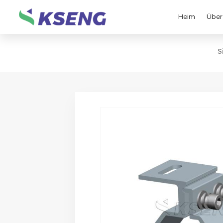
Heim
Über
S