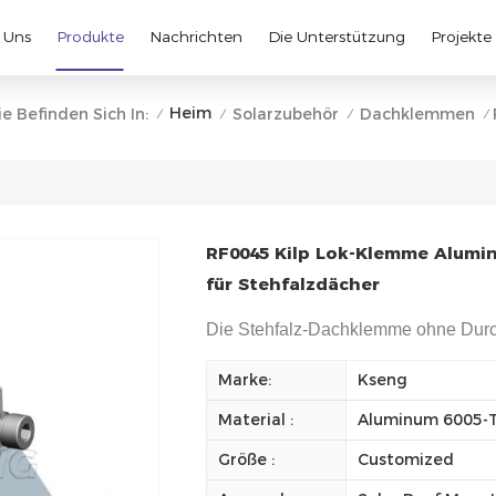
 Uns
Produkte
Nachrichten
Die Unterstützung
Projekte
Heim
ie Befinden Sich In:
Solarzubehör
Dachklemmen
/
/
/
/
RF0045 Kilp Lok-Klemme Alum
für Stehfalzdächer
Die Stehfalz-Dachklemme ohne Durc
Marke:
Kseng
Material :
Aluminum 6005-
Größe :
Customized