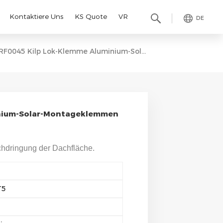
Kontaktiere Uns
KS Quote
VR
DE
RF0045 Kilp Lok-Klemme Aluminium-Solar-Montageklemmen Für Stehfalzdächer
inium-Solar-Montageklemmen
hdringung der Dachfläche.
T5