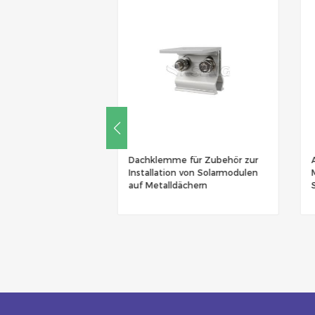
ache
Dachklemme für Zubehör zur
Aluminiu
nen für
Installation von Solarmodulen
Metalldac
auf Metalldächern
Solarmon