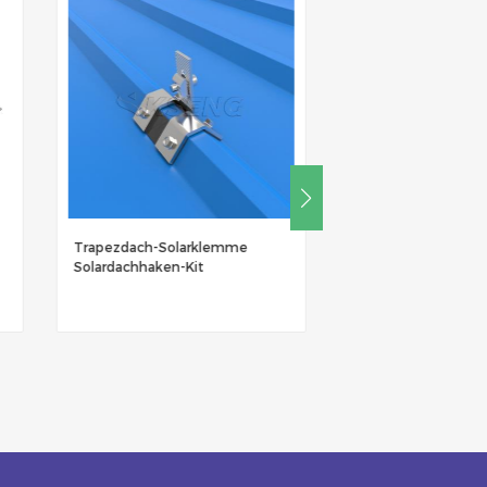
Trapezdach-Solarklemme
Solardachmontage Kurze U-
Solardachhaken-Kit
Schiene oder Dachklemme