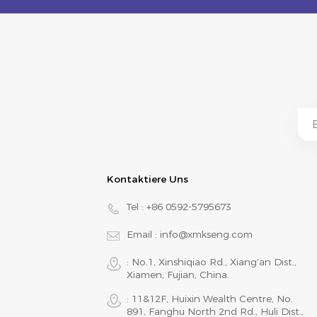
Kontaktiere Uns
Tel :
+86 0592-5795673
Email :
info@xmkseng.com
: No.1, Xinshiqiao Rd., Xiang‘an Dist.,
Xiamen, Fujian, China.
: 11&12F, Huixin Wealth Centre, No.
891, Fanghu North 2nd Rd., Huli Dist.,