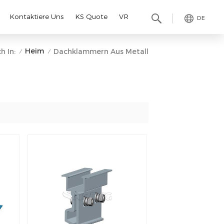
Kontaktiere Uns
KS Quote
VR
DE
Heim
h In:
Dachklammern Aus Metall
/
/