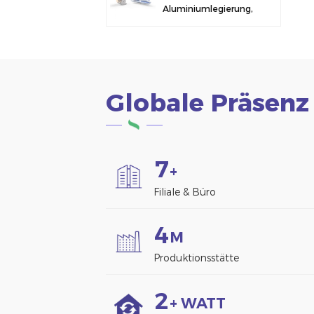
Aluminiumlegierung,
Solarmodulklemme
zur Zaunmontage
Globale Präsenz
7
+
Filiale & Büro
4
M
Produktionsstätte
2
+ WATT