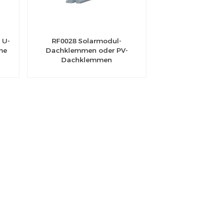
 U-
RF0028 Solarmodul-
me
Dachklemmen oder PV-
Dachklemmen