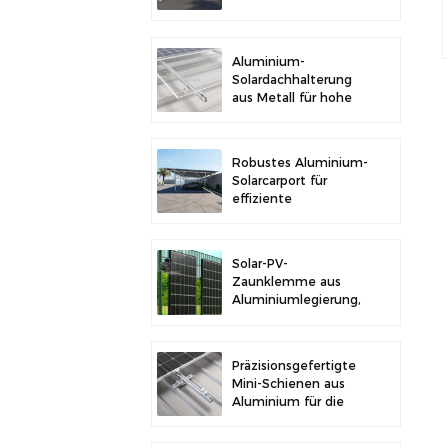
im Freien und
Solarstromerzeugung
Aluminium-
Solardachhalterung
aus Metall für hohe
Langlebigkeit und
sichere
Modulinstallation
Robustes Aluminium-
Solarcarport für
effiziente
Solarenergie und
Fahrzeugschutz
Solar-PV-
Zaunklemme aus
Aluminiumlegierung,
Solarmodulklemme
zur Zaunmontage
Präzisionsgefertigte
Mini-Schienen aus
Aluminium für die
Solardachmontage
zur Erhöhung der