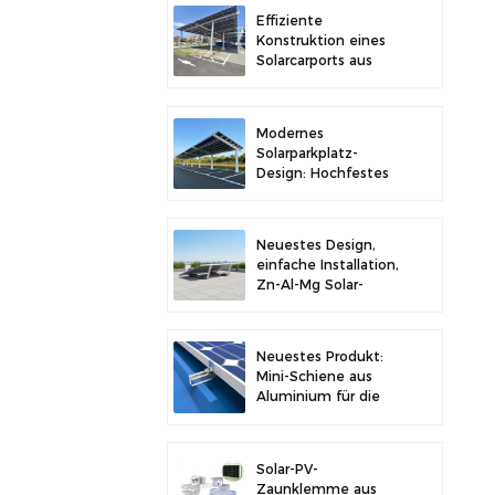
Stabilität
Effiziente
Konstruktion eines
Solarcarports aus
Kohlenstoffstahl für
verbesserte
Solareffizienz
Modernes
Solarparkplatz-
Design: Hochfestes
Carport-
Solarmontagesystem
aus Kohlenstoffstahl
Neuestes Design,
einfache Installation,
Zn-Al-Mg Solar-
Vorschaltgerät,
Dachhalterung
Neuestes Produkt:
Mini-Schiene aus
Aluminium für die
Solarmontage auf
Metalldächern
Solar-PV-
Zaunklemme aus