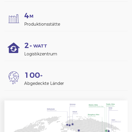
4
M
Produktionsstätte
2
+ WATT
Logistikzentrum
1
0
0
+
Abgedeckte Länder