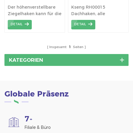
Dachhaken für PV-
Montagesystem
Der höhenverstellbare
Kseng RH00015
Ziegel für Schrägdächer
Ziegelhaken kann für die
Dachhaken, alle
Solarinstallation auf
verfügbaren
DETAIL
DETAIL
geneigten
Dachflächen können voll
Flachdachziegeln oder
genutzt werden.
gebogenen
Ziegeldächern
Insgesamt
1
Seiten
(spanische, S-Ziegel)
verwendet werden.
KATEGORIEN
Globale Präsenz
7
+
Filiale & Büro