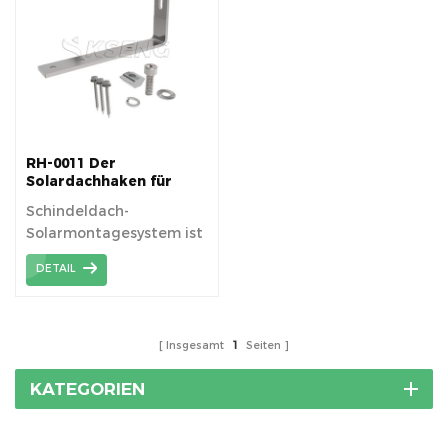
RH-0011 Der
Solardachhaken für
Schindeldach-
Schindeldach-
Montagesysteme
Solarmontagesystem ist
ein seitlich montiertes
DETAIL
Montagesystem,
schnelle Installation,
spart Kosten und Zeit,
hohe Effizienz.
Insgesamt
1
Seiten
KATEGORIEN