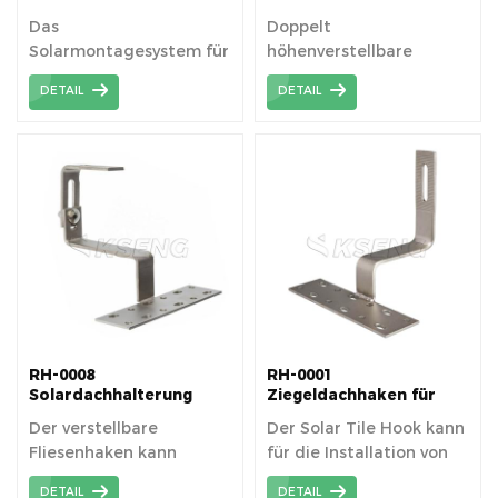
Flachfliese Edelstahl
Das
Doppelt
SUS 304Hook
Solarmontagesystem für
höhenverstellbare
Ziegeldächer ist für die
Flachziegelhaken sind
DETAIL
DETAIL
Installation von PV-
praktischer für Dächer
Modulen auf
im Pfannenziegelstil, die
Ziegeldächern
individuelle
konzipiert.
Anpassungen erfordern.
RH-0008
RH-0001
Solardachhalterung
Ziegeldachhaken für
Dachhaken
Solar-
Der verstellbare
Der Solar Tile Hook kann
Montagehalterungssystem
Fliesenhaken kann
für die Installation von
horizontal und vertikal
Solar-Montagesystemen
DETAIL
DETAIL