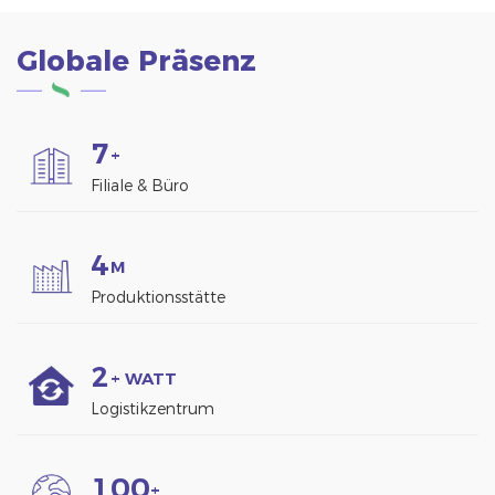
Globale Präsenz
7
+
Filiale & Büro
4
M
Produktionsstätte
2
+ WATT
Logistikzentrum
1
0
0
+