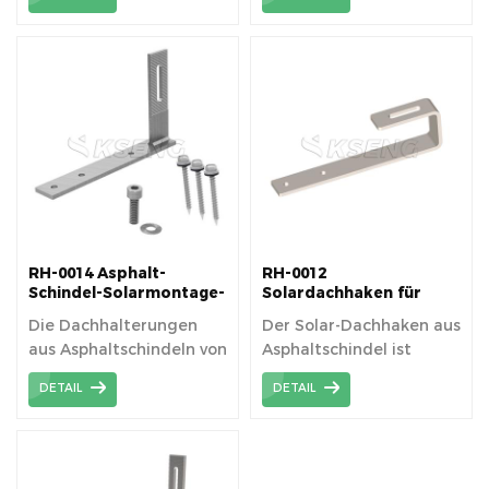
eingestellt werden, was
auf geneigten
mehr Vielseitigkeit als
Flachdachziegeln oder
ein normaler
gebogenen (spanischen,
Fliesenhaken bietet.
S-Ziegel-) Ziegeldächern
verwendet werden.
RH-0014 Asphalt-
RH-0012
Schindel-Solarmontage-
Solardachhaken für
Dachhaken
Asphaltschindeldach
Die Dachhalterungen
Der Solar-Dachhaken aus
aus Asphaltschindeln von
Asphaltschindel ist
Kseng sind leicht und
einfach zu installieren
DETAIL
DETAIL
verringern die
und hat eine hohe
Transportschwierigkeiten.
Sicherheit.