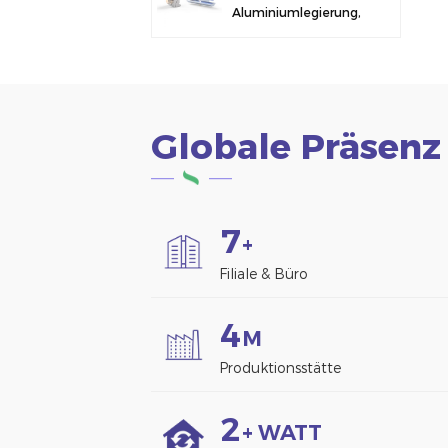
Aluminiumlegierung,
Solarmodulklemme
zur Zaunmontage
Globale Präsenz
7
+
Filiale & Büro
4
M
Produktionsstätte
2
+ WATT