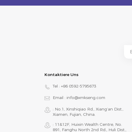
Kontaktiere Uns
Tel :
+86 0592-5795673
Email :
info@xmkseng.com
: No.1, Xinshiqiao Rd., Xiang‘an Dist.,
Xiamen, Fujian, China.
: 11&12F, Huixin Wealth Centre, No.
891, Fanghu North 2nd Rd., Huli Dist.,