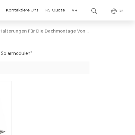
Kontaktiere Uns
KS Quote
VR
DE
Halterungen Für Die Dachmontage Von Solarmodulen
n Solarmodulen"