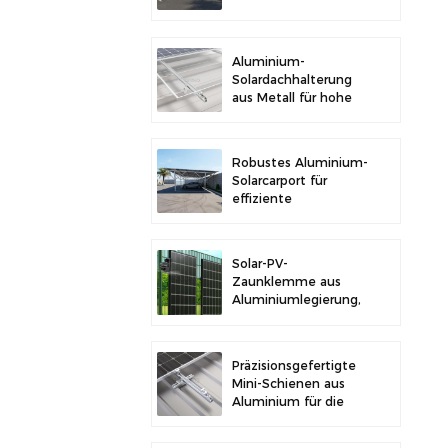
im Freien und
Solarstromerzeugung
Aluminium-
Solardachhalterung
aus Metall für hohe
Langlebigkeit und
sichere
Modulinstallation
Robustes Aluminium-
Solarcarport für
effiziente
Solarenergie und
Fahrzeugschutz
Solar-PV-
Zaunklemme aus
Aluminiumlegierung,
Solarmodulklemme
zur Zaunmontage
Präzisionsgefertigte
Mini-Schienen aus
Aluminium für die
Solardachmontage
zur Erhöhung der