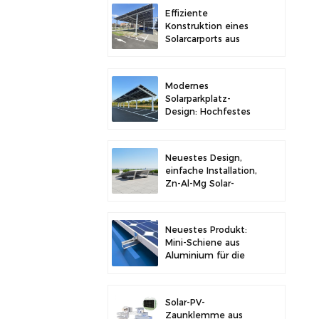
Stabilität
Effiziente
Konstruktion eines
Solarcarports aus
Kohlenstoffstahl für
verbesserte
Solareffizienz
Modernes
Solarparkplatz-
Design: Hochfestes
Carport-
Solarmontagesystem
aus Kohlenstoffstahl
Neuestes Design,
einfache Installation,
Zn-Al-Mg Solar-
Vorschaltgerät,
Dachhalterung
Neuestes Produkt:
Mini-Schiene aus
Aluminium für die
Solarmontage auf
Metalldächern
Solar-PV-
Zaunklemme aus