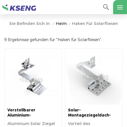
Heim
Haken Für Solarfliesen
Sie Befinden Sich In:
/
/
9 Ergebnisse gefunden für "Haken für Solarfliesen"
Verstellbarer
Solar-
Aluminium-
Montageziegeldach-
Solarziegeldachhaken
Solarhaken aus
Aluminium Solar Ziegel
Vorteil des
für Europa
Aluminiumlegierung