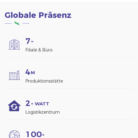
Globale Präsenz
7
+
Filiale & Büro
4
M
Produktionsstätte
2
+ WATT
Logistikzentrum
1
0
0
+