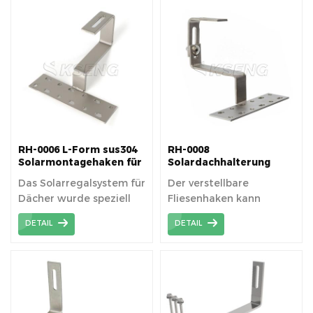
Ziegeldächern
mit spanischen /
konzipiert.
römischen / Ton- /
gebogenen Ziegeln
konzipiert.
RH-0006 L-Form sus304
RH-0008
Solarmontagehaken für
Solardachhalterung
Schieferdach
Dachhaken
Das Solarregalsystem für
Der verstellbare
Dächer wurde speziell
Fliesenhaken kann
für Ziegeldächer in
horizontal und vertikal
DETAIL
DETAIL
Wohn- und
eingestellt werden, was
Gewerbebereichen
mehr Vielseitigkeit als
entwickelt.
ein normaler
Fliesenhaken bietet.