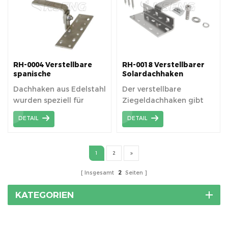
RH-0004 Verstellbare
RH-0018 Verstellbarer
spanische
Solardachhaken
Ziegeldachhaken
Dachhaken aus Edelstahl
Der verstellbare
wurden speziell für
Ziegeldachhaken gibt
Solarmontagesysteme
Ihnen unterschiedliche
DETAIL
DETAIL
für Ziegeldächer
Höhen für die
entwickelt und am
Installation der Schiene.
Dachbalken verankert,
1
2
um Schienen zu
installieren.
Insgesamt
2
Seiten
KATEGORIEN