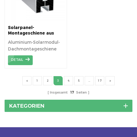
Solarpanel-
Montageschiene aus
Aluminium für PV-
Aluminium-Solarmodul-
Dachmontage-Racking-
Dachmontageschiene
System
für PV-
DETAIL
Halterungsmontage
1
2
3
4
5
...
17
Insgesamt
17
Seiten
KATEGORIEN