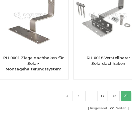
RH-0001 Ziegeldachhaken für
RH-0018 Verstellbarer
Solar-
Solardachhaken
Montagehalterungssystem
21
1
...
19
20
Insgesamt
22
Seiten