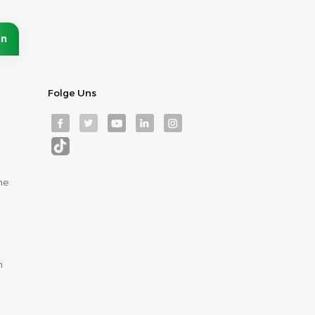
Folge Uns
me
m