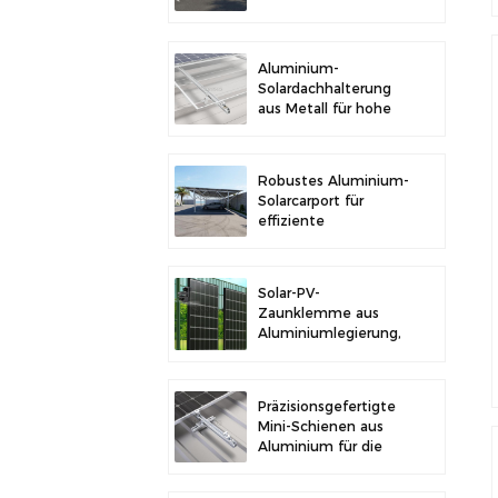
im Freien und
Solarstromerzeugung
Aluminium-
Solardachhalterung
aus Metall für hohe
Langlebigkeit und
sichere
Modulinstallation
Robustes Aluminium-
Solarcarport für
effiziente
Solarenergie und
Fahrzeugschutz
Solar-PV-
Zaunklemme aus
Aluminiumlegierung,
Solarmodulklemme
zur Zaunmontage
Präzisionsgefertigte
Mini-Schienen aus
Aluminium für die
Solardachmontage
zur Erhöhung der