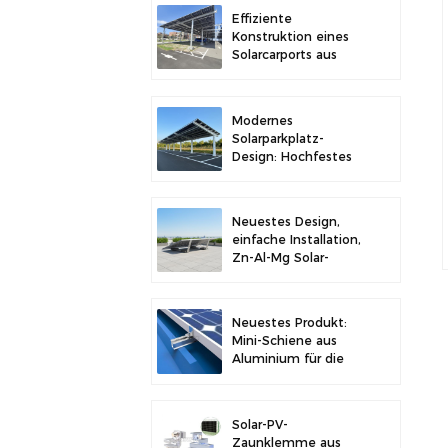
Stabilität
Effiziente
Konstruktion eines
Solarcarports aus
Kohlenstoffstahl für
verbesserte
Solareffizienz
Modernes
Solarparkplatz-
Design: Hochfestes
Carport-
Solarmontagesystem
aus Kohlenstoffstahl
Neuestes Design,
einfache Installation,
Zn-Al-Mg Solar-
Vorschaltgerät,
Dachhalterung
Neuestes Produkt:
Mini-Schiene aus
Aluminium für die
Solarmontage auf
Metalldächern
Solar-PV-
Zaunklemme aus