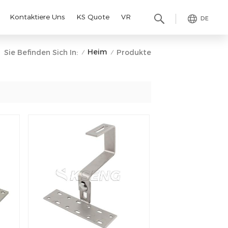
Kontaktiere Uns
KS Quote
VR
DE
Heim
Sie Befinden Sich In:
Produkte
/
/