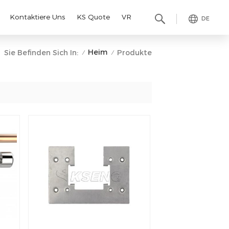
Kontaktiere Uns
KS Quote
VR
DE
Heim
Sie Befinden Sich In:
Produkte
/
/