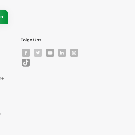
Folge Uns
me
m