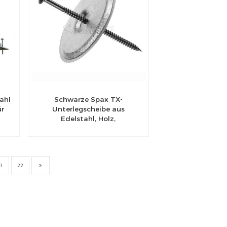
ahl
Schwarze Spax TX-
ür
Unterlegscheibe aus
Edelstahl, Holz,
Holzschraube,
Unterlegscheibe, Kopf,
Flansch, Torx-Antrieb
1
22