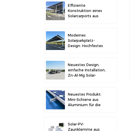
Stabilität
Effiziente
Konstruktion eines
Solarcarports aus
Kohlenstoffstahl für
verbesserte
Solareffizienz
Modernes
Solarparkplatz-
Design: Hochfestes
Carport-
Solarmontagesystem
aus Kohlenstoffstahl
Neuestes Design,
einfache Installation,
Zn-Al-Mg Solar-
Vorschaltgerät,
Dachhalterung
Neuestes Produkt:
Mini-Schiene aus
Aluminium für die
Solarmontage auf
Metalldächern
Solar-PV-
Zaunklemme aus