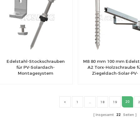
Edelstahl-Stockschrauben
M8 80 mm 100 mm Edelst
für PV-Solardach-
A2 Torx-Holzschraube f
Montagesystem
Ziegeldach-Solar-PV-
Montagestruktur
20
1
...
18
19
2
Insgesamt
22
Seiten