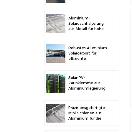
im Freien und
Solarstromerzeugung
Aluminium-
Solardachhalterung
aus Metall für hohe
Langlebigkeit und
sichere
Modulinstallation
Robustes Aluminium-
Solarcarport für
effiziente
Solarenergie und
Fahrzeugschutz
Solar-PV-
Zaunklemme aus
Aluminiumlegierung,
Solarmodulklemme
zur Zaunmontage
Präzisionsgefertigte
Mini-Schienen aus
Aluminium für die
Solardachmontage
zur Erhöhung der